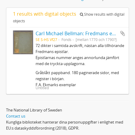
1 results with digital objects
Show results with digital
objects
Carl Michael Bellman: Fredmans epistlar m.m.
SE S-HS Vf27
Fonds
[mellan 1770 och 1790?]
72 dikter i samtida avskrift, nästan alla tillhörande
Fredmans epistlar.
Epistlarnas nummer anges annorlunda jämfört
med de tryckta upplagorna.
Gråblått pappband. 180 paginerade sidor, med
register i början.
F.A. Ekmarks exemplar
Untitled
The National Library of Sweden
Contact us
Kungliga biblioteket hanterar dina personuppgifter i enlighet med
EU:s dataskyddsförordning (2018), GDPR.