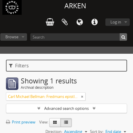
ARKEN
Log in
Browse
Filters
Showing 1 results
Archival description
Carl Michael Bellman: Fredmans epistlar m.m.
Advanced search options
Print preview
View:
Direction:
Ascending
Sort by:
End date