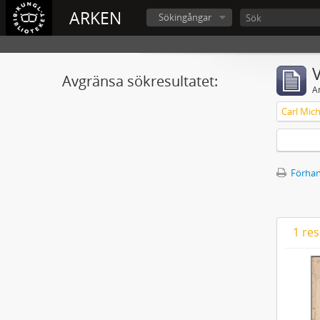
ARKEN
Sökingångar
V
Avgränsa sökresultatet:
A
Förhan
1 res