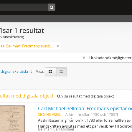
isar 1 resultat
rkivbeskrivning
Carl Michael Bellman: Fredmans epistlar och sånger m.fl. Bellman-texter
Utökade sökmöjlighete
dsgranska utskrift
Visa:
ultat med digitala objekt
Visa resultat med digitala objekt
Carl Michael Bellman: Fredmans epistlar o
SE S-HS Vf26b
Arkiv
[mellan 1780 och 1785?]
Avskriftssamling från omkr. 1780 eller förra hälften av 
Handskriften avslutas med ett par versbrev till Schr
Bellman, Carl Michael