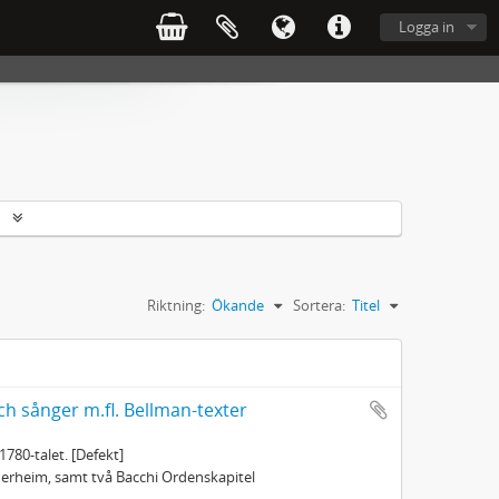
Logga in
r
Riktning:
Ökande
Sortera:
Titel
ch sånger m.fl. Bellman-texter
1780-talet. [Defekt]
öderheim, samt två Bacchi Ordenskapitel