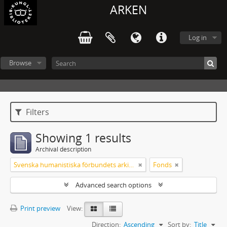
ARKEN
Log in
Browse
Filters
Showing 1 results
Archival description
Svenska humanistiska förbundets arkiv: handlingar 2003-2012
Fonds
Advanced search options
Print preview
View:
Direction:
Ascending
Sort by:
Title