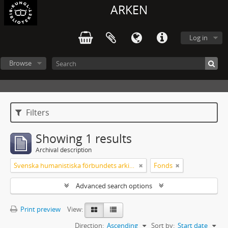
ARKEN
Log in
Browse
Filters
Showing 1 results
Archival description
Svenska humanistiska förbundets arkiv: handlingar 2003-2012
Fonds
Advanced search options
Print preview
View:
Direction:
Ascending
Sort by:
Start date