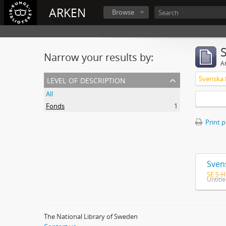
ARKEN
Browse
Narrow your results by:
Ar
level of description
All
Fonds
1
Print 
Sven
SE S-H
Untitl
The National Library of Sweden