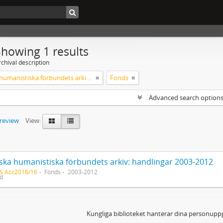
Showing 1 results
chival description
Svenska humanistiska förbundets arkiv: handlingar 2003-2012
Fonds
Advanced search option
preview
View:
ska humanistiska förbundets arkiv: handlingar 2003-2012
S Acc2016/16
Fonds
2003-2012
ed
Kungliga biblioteket hanterar dina personuppg