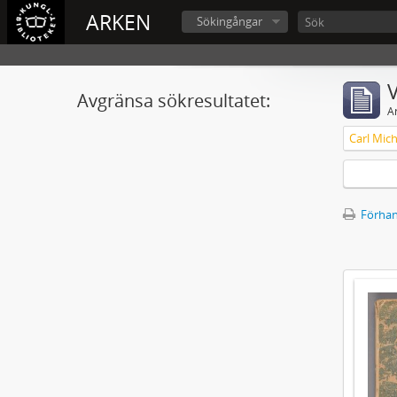
ARKEN
Sökingångar
V
Avgränsa sökresultatet:
A
Förhan