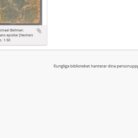
ichael Bellman:
ns epistlar [Nechers
p. 1-50
Kungliga biblioteket hanterar dina personuppg