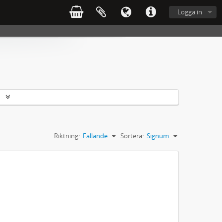
Logga in
r
Riktning:
Fallande
Sortera:
Signum