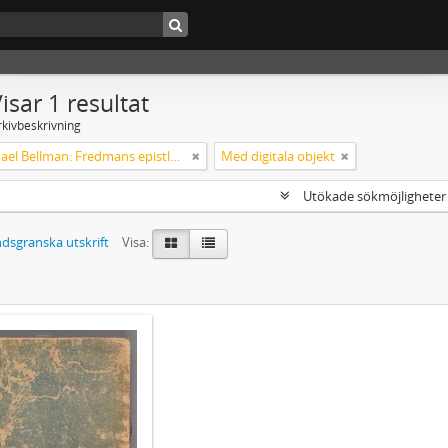
isar 1 resultat
rkivbeskrivning
Carl Michael Bellman: Fredmans epistlar [Nechers ex.]. Ep. 1-50
Med digitala objekt
Utökade sökmöjlighete
dsgranska utskrift
Visa: