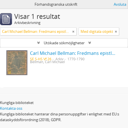
Förhandsgranska utskrift
Avsluta
Visar 1 resultat
Arkivbeskrivning
Carl Michael Bellman: Fredmans epistlar [Nechers ex.]. Ep. 1-50
Med digitala objekt
Utökade sökmöjligheter
Carl Michael Bellman: Fredmans epistlar [Nechers ex.]. Ep. 1-50
SE S-HS Vf 26
Arkiv
1770-1790
Bellman, Carl Michael
Kungliga biblioteket
Kontakta oss
Kungliga biblioteket hanterar dina personuppgifter i enlighet med EU:s
dataskyddsförordning (2018), GDPR.