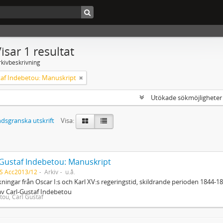
isar 1 resultat
rkivbeskrivning
taf Indebetou: Manuskript
Utökade sökmöjlighete
dsgranska utskrift
Visa:
-Gustaf Indebetou: Manuskript
S Acc2013/12
Arkiv
u.å.
ningar från Oscar I:s och Karl XV:s regeringstid, skildrande perioden 1844-
av Carl-Gustaf Indebetou
tou, Carl Gustaf