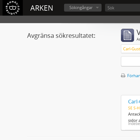
ARKEN
Sökingångar
V
Avgränsa sökresultatet:
A
Carl-Gus
Förhan
Carl
SE S-H
Anteck
sidor 
Indebe