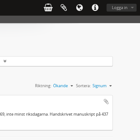
Logga in
r
Riktning:
Ökande
Sortera:
Signum
1869, inte minst riksdagarna. Handskrivet manuskript på 437