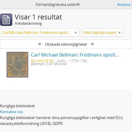
Förhandsgranska utskrift
Avsluta
Visar 1 resultat
Arkivbeskrivning
Carl Michael Bellman: Fredmans epistlar [Nechers ex.]. Ep. 1-50
Med digitala objekt
Utökade sökmöjligheter
Carl Michael Bellman: Fredmans epistlar [Nechers ex.]. Ep. 1-50
SE S-HS Vf 26
Arkiv
1770-1790
Bellman, Carl Michael
Kungliga biblioteket
Kontakta oss
Kungliga biblioteket hanterar dina personuppgifter i enlighet med EU:s
dataskyddsförordning (2018), GDPR.