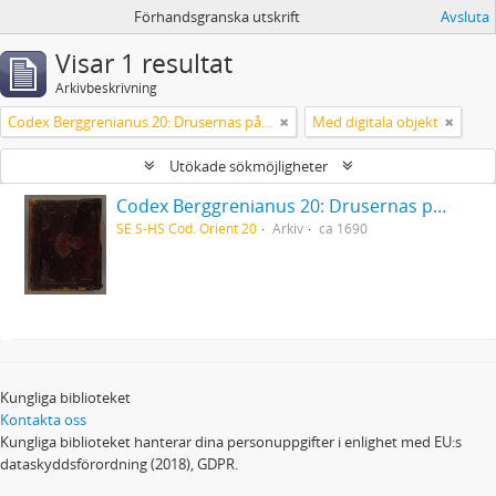
Förhandsgranska utskrift
Avsluta
Visar 1 resultat
Arkivbeskrivning
Codex Berggrenianus 20: Drusernas på Libanon heliga bok
Med digitala objekt
Utökade sökmöjligheter
Codex Berggrenianus 20: Drusernas på Libanon heliga bok
SE S-HS Cod. Orient 20
Arkiv
ca 1690
Kungliga biblioteket
Kontakta oss
Kungliga biblioteket hanterar dina personuppgifter i enlighet med EU:s
dataskyddsförordning (2018), GDPR.