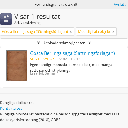
Förhandsgranska utskrift
Avsluta
Visar 1 resultat
Arkivbeskrivning
Gösta Berlings saga (Sättningsförlagan)
Med digitala objekt
Utökade sökmöjligheter
Gösta Berlings saga (Sättningsförlagan)
SE S-HS Vf132a
Arkiv
1891?
Egenhändigt manuskript med bläck, med många
rättelser och strykningar
Lagerlöf, Selma
Kungliga biblioteket
Kontakta oss
Kungliga biblioteket hanterar dina personuppgifter i enlighet med EU:s
dataskyddsförordning (2018), GDPR.