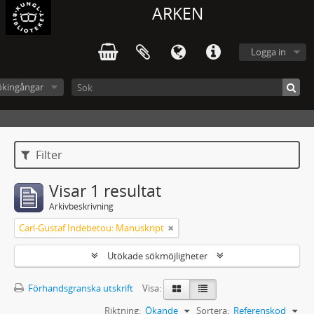
ARKEN
Logga in
ökingångar
Filter
Visar 1 resultat
Arkivbeskrivning
Carl-Gustaf Indebetou: Manuskript
Utökade sökmöjligheter
Förhandsgranska utskrift
Visa:
Riktning:
Ökande
Sortera:
Referenskod