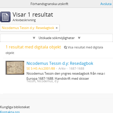
Förhandsgranska utskrift
Avsluta
Visar 1 resultat
Arkivbeskrivning
Nicodemus Tessin d.y: Resedagbok
Utökade sökmöjligheter
1 resultat med digitala objekt
Visa resultat med digitala
objekt
Nicodemus Tessin d.y: Resedagbok
SE S-HS Acc2001/88
Arkiv
1687-1688
Nicodemus Tessin den yngres resedagbok från resa i
Europa 1687-1688. Handskrift med skisser
Tessin, Nicodemus, d.y
Kungliga biblioteket
Kontakta oss