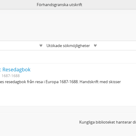
Förhandsgranska utskrift
Utökade sökmöjligheter
y: Resedagbok
1687-1688
s resedagbok från resa i Europa 1687-1688. Handskrift med skisser
Kungliga biblioteket hanterar 