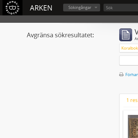
ARKEN
Sökingångar
V
Avgränsa sökresultatet:
A
Förhan
1 res