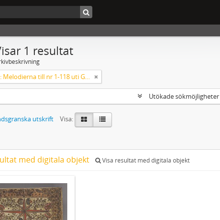
isar 1 resultat
rkivbeskrivning
Koralbok: Melodierna till nr 1-118 uti Gamla Psalmboken, enstämmigt satta
Utökade sökmöjlighete
dsgranska utskrift
Visa:
ultat med digitala objekt
Visa resultat med digitala objekt