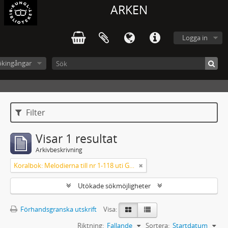
ARKEN
Logga in
ökingångar
Filter
Visar 1 resultat
Arkivbeskrivning
Koralbok: Melodierna till nr 1-118 uti Gamla Psalmboken, enstämmigt satta
Utökade sökmöjligheter
Förhandsgranska utskrift
Visa:
Riktning:
Fallande
Sortera:
Startdatum