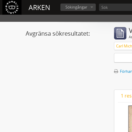
ARKEN
Sökingångar
V
Avgränsa sökresultatet:
A
Förhan
1 res