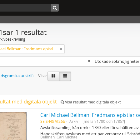
isar 1 resultat
rkivbeskrivning
Carl Michael Bellman: Fredmans epistlar och sånger m.fl. Bellman-texter
Utökade sökmöjlighete
dsgranska utskrift
Visa:
ultat med digitala objekt
Visa resultat med digitala objekt
Carl Michael Bellman: Fredmans epistlar o
SE S-HS Vf26b
Arkiv
[mellan 1780 och 1785?]
Avskriftssamling från omkr. 1780 eller förra hälften av 
Handskriften avslutas med ett par versbrev till Schr
Bellman, Carl Michael