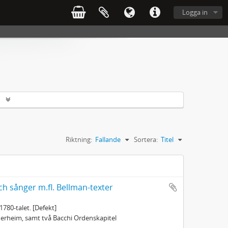
Logga in
r
Riktning:
Fallande
Sortera:
Titel
ch sånger m.fl. Bellman-texter
1780-talet. [Defekt]
öderheim, samt två Bacchi Ordenskapitel