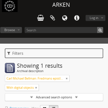
ARKEN
Log in
Browse
Filters
Showing 1 results
Archival description
Carl Michael Bellman: Fredmans epistlar m.m.
With digital objects
Advanced search options