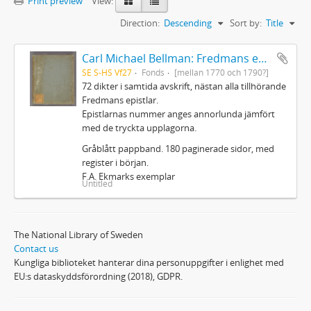
Print preview
View:
Direction:
Descending
Sort by:
Title
Carl Michael Bellman: Fredmans epistlar m.m.
SE S-HS Vf27
Fonds
[mellan 1770 och 1790?]
72 dikter i samtida avskrift, nästan alla tillhörande
Fredmans epistlar.
Epistlarnas nummer anges annorlunda jämfört
med de tryckta upplagorna.
Gråblått pappband. 180 paginerade sidor, med
register i början.
F.A. Ekmarks exemplar
Untitled
The National Library of Sweden
Contact us
Kungliga biblioteket hanterar dina personuppgifter i enlighet med
EU:s dataskyddsförordning (2018), GDPR.