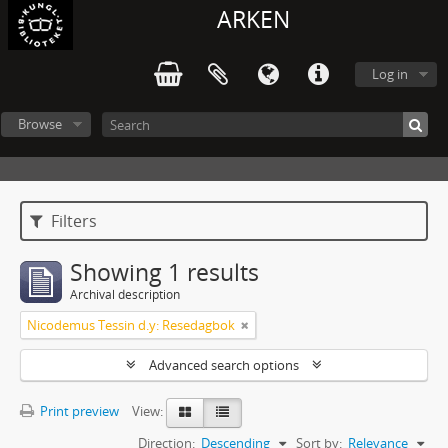
ARKEN
Log in
Browse
Filters
Showing 1 results
Archival description
Nicodemus Tessin d.y: Resedagbok
Advanced search options
Print preview
View:
Direction:
Descending
Sort by:
Relevance