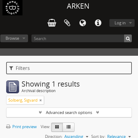
ARKEN
Log in
Browse
Filters
Showing 1 results
Archival description
Solberg, Sigvard
Advanced search options
Print preview
View:
Direction:
Ascending
Sort by:
Relevance