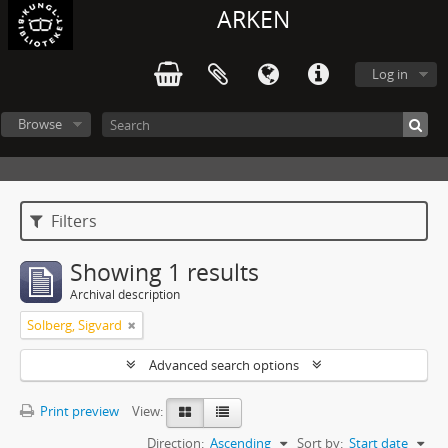
ARKEN
Log in
Browse
Filters
Showing 1 results
Archival description
Solberg, Sigvard
Advanced search options
Print preview
View:
Direction:
Ascending
Sort by:
Start date