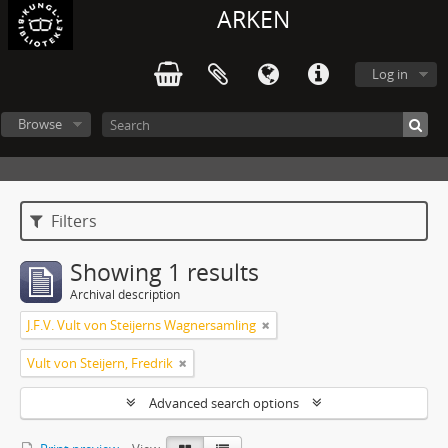
ARKEN
Log in
Browse
Filters
Showing 1 results
Archival description
J.F.V. Vult von Steijerns Wagnersamling
Vult von Steijern, Fredrik
Advanced search options