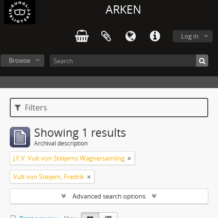
ARKEN
Log in
Browse
Filters
Showing 1 results
Archival description
J.F.V. Vult von Steijerns Wagnersamling
Vult von Steijern, Fredrik
Advanced search options