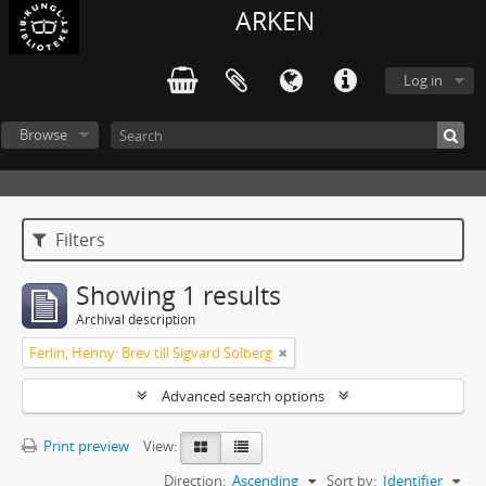
ARKEN
Log in
Browse
Filters
Showing 1 results
Archival description
Ferlin, Henny: Brev till Sigvard Solberg
Advanced search options
Print preview
View:
Direction:
Ascending
Sort by:
Identifier