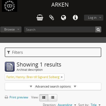
ARKEN
Log in
Browse
Filters
Showing 1 results
Archival description
Ferlin, Henny: Brev till Sigvard Solberg
Advanced search options
Print preview
View:
Direction:
Ascending
Sort by:
Title