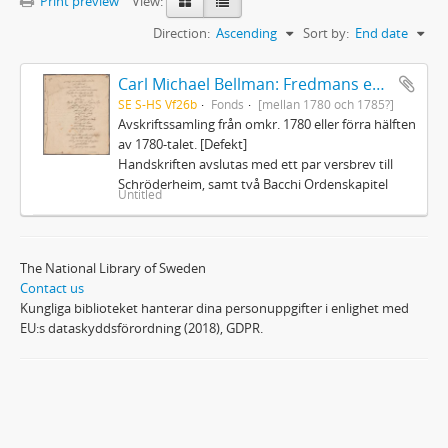
Print preview
View:
Direction:
Ascending
Sort by:
End date
Carl Michael Bellman: Fredmans epistlar och sånger m.fl. Bellman-texter
SE S-HS Vf26b
Fonds
[mellan 1780 och 1785?]
Avskriftssamling från omkr. 1780 eller förra hälften
av 1780-talet. [Defekt]
Handskriften avslutas med ett par versbrev till
Schröderheim, samt två Bacchi Ordenskapitel
Untitled
The National Library of Sweden
Contact us
Kungliga biblioteket hanterar dina personuppgifter i enlighet med
EU:s dataskyddsförordning (2018), GDPR.