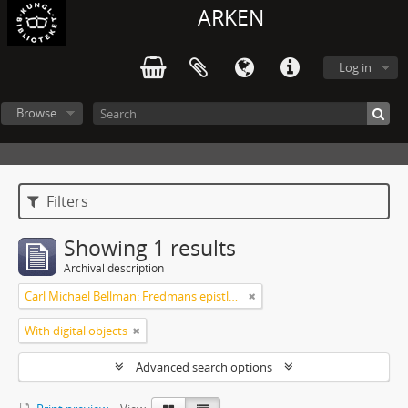
ARKEN
Log in
Browse
Filters
Showing 1 results
Archival description
Carl Michael Bellman: Fredmans epistlar och sånger m.fl. Bellman-texter
With digital objects
Advanced search options