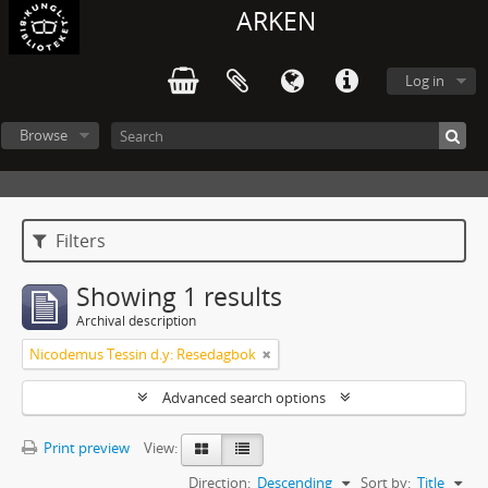
ARKEN
Log in
Browse
Filters
Showing 1 results
Archival description
Nicodemus Tessin d.y: Resedagbok
Advanced search options
Print preview
View:
Direction:
Descending
Sort by:
Title