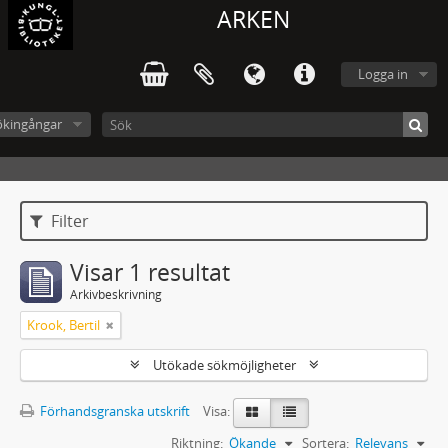
ARKEN
Logga in
ökingångar
Filter
Visar 1 resultat
Arkivbeskrivning
Krook, Bertil
Utökade sökmöjligheter
Förhandsgranska utskrift
Visa:
Riktning:
Ökande
Sortera:
Relevans