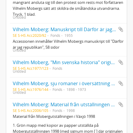
mangrant ansluta sig till den protest som rests mot författaren
Vilhelm Mobergs sätt att skildra de småländska utvandrarna.
Tryck, 1 blad.
Untitled
Vilhelm Moberg: Manuskript till Därför är jag republikan
SE S-HS Acc2020/92
Fonds
1955
Accessionen innehåller Vilhelm Mobergs manuskript till "Därför
är jag republikan", 58 sidor
Untitled
Vilhelm Moberg, "Min svenska historia" originalmanuskript
SE S-HS Acc1977/123
Fonds
Untitled
Vilhelm Moberg, sju romaner i översättning till engelska, tyska, finska, danska och tjeckiska med dedikation av Moberg till Hans G. Westerlund
SE S-HS Acc1976/144
Fonds
1898 - 1973
Untitled
Vilhelm Moberg: Material från utställningen vid Utvandrarnas Hus i Växjö 1998
SE S-HS Acc2006/105
Fonds
1998
Material från Mobergutställningen i Växjö 1998
1. Grön mapp med kopior av papper utställda på
Mobergutställningen 1998 (med signum inom [ ] där originalen