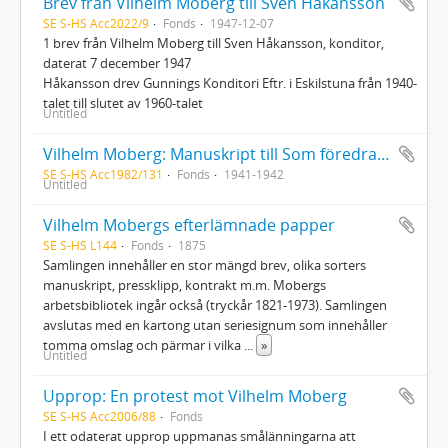
Brev från Vilhelm Moberg till Sven Håkansson
SE S-HS Acc2022/9
Fonds
1947-12-07
1 brev från Vilhelm Moberg till Sven Håkansson, konditor,
daterat 7 december 1947
Håkansson drev Gunnings Konditori Eftr. i Eskilstuna från 1940-
talet till slutet av 1960-talet
Untitled
Vilhelm Moberg: Manuskript till Som föredragspatrull bland svenska soldater. Intryck och upplevelser vintern 1941-1942. Signerat manus med korrektioner.
SE S-HS Acc1982/131
Fonds
1941-1942
Untitled
Vilhelm Mobergs efterlämnade papper
SE S-HS L144
Fonds
1875
Samlingen innehåller en stor mängd brev, olika sorters
manuskript, pressklipp, kontrakt m.m. Mobergs
arbetsbibliotek ingår också (tryckår 1821-1973). Samlingen
avslutas med en kartong utan seriesignum som innehåller
tomma omslag och pärmar i vilka
...
»
Untitled
Upprop: En protest mot Vilhelm Moberg
SE S-HS Acc2006/88
Fonds
I ett odaterat upprop uppmanas smålänningarna att