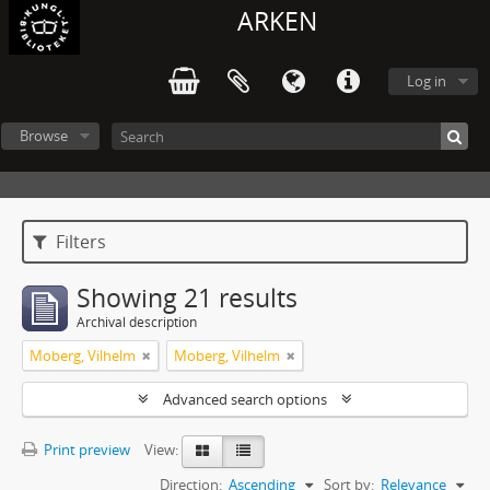
ARKEN
Log in
Browse
Filters
Showing 21 results
Archival description
Moberg, Vilhelm
Moberg, Vilhelm
Advanced search options
Print preview
View:
Direction:
Ascending
Sort by:
Relevance