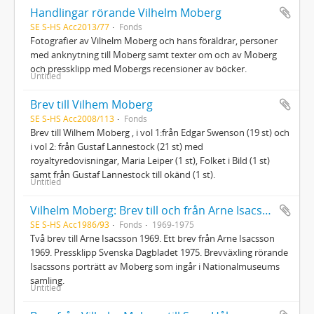
Handlingar rörande Vilhelm Moberg
SE S-HS Acc2013/77
Fonds
Fotografier av Vilhelm Moberg och hans föräldrar, personer
med anknytning till Moberg samt texter om och av Moberg
och pressklipp med Mobergs recensioner av böcker.
Untitled
Brev till Vilhem Moberg
SE S-HS Acc2008/113
Fonds
Brev till Wilhem Moberg , i vol 1:från Edgar Swenson (19 st) och
i vol 2: från Gustaf Lannestock (21 st) med
royaltyredovisningar, Maria Leiper (1 st), Folket i Bild (1 st)
samt från Gustaf Lannestock till okänd (1 st).
Untitled
Vilhelm Moberg: Brev till och från Arne Isacsson
SE S-HS Acc1986/93
Fonds
1969-1975
Två brev till Arne Isacsson 1969. Ett brev från Arne Isacsson
1969. Pressklipp Svenska Dagbladet 1975. Brevväxling rörande
Isacssons porträtt av Moberg som ingår i Nationalmuseums
samling.
Untitled