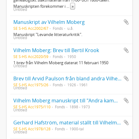
Manuskripten förekommer i
...
»
Untitled
Manuskript av Vilhelm Moberg
SE S-HS Acc2002/67
Fonds
u.å.
Manuskript "Levande litteraturkritik".
Untitled
Vilhelm Moberg: Brev till Bertil Krook
SE S-HS Acc2020/59
Fonds
1950
1 brev från Vilhelm Moberg daterat 11 februari 1950
Untitled
Brev till Arvid Paulson från bland andra Vilhelm Moberg samt tidningsurklipp
SE S-HS Acc1975/26
Fonds
1926 - 1961
Untitled
Vilhelm Moberg manuskript till "Andra kammaren uti Gustaf III:s sängkammare"
SE S-HS Acc1975/110
Fonds
1898 - 1973
Untitled
Gerhard Hafström, material ställt till Vilhelm Mobergs förfogande för hans "Min svenska historia 2" samt korrespondens m.m. om VM:s bok
SE S-HS Acc1978/128
Fonds
1900-tal
Untitled