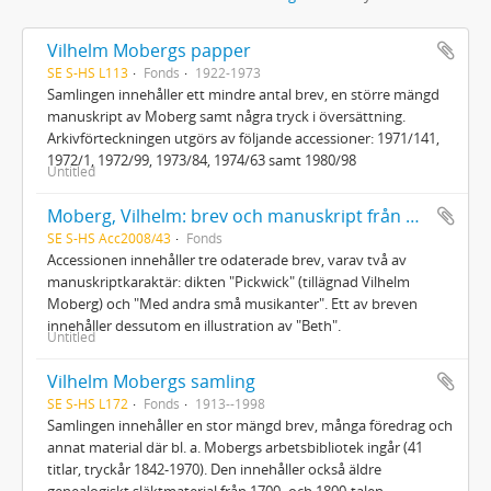
Vilhelm Mobergs papper
SE S-HS L113
Fonds
1922-1973
Samlingen innehåller ett mindre antal brev, en större mängd
manuskript av Moberg samt några tryck i översättning.
Arkivförteckningen utgörs av följande accessioner: 1971/141,
1972/1, 1972/99, 1973/84, 1974/63 samt 1980/98
Untitled
Moberg, Vilhelm: brev och manuskript från Nils Ferlin
SE S-HS Acc2008/43
Fonds
Accessionen innehåller tre odaterade brev, varav två av
manuskriptkaraktär: dikten "Pickwick" (tillägnad Vilhelm
Moberg) och "Med andra små musikanter". Ett av breven
innehåller dessutom en illustration av "Beth".
Untitled
Vilhelm Mobergs samling
SE S-HS L172
Fonds
1913--1998
Samlingen innehåller en stor mängd brev, många föredrag och
annat material där bl. a. Mobergs arbetsbibliotek ingår (41
titlar, tryckår 1842-1970). Den innehåller också äldre
genealogiskt släktmaterial från 1700- och 1800-talen.