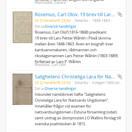
Walmstedt, Edvard
Rosenius, Carl Olov. 19 brev till Lars Petter Wåhlin
SE Q Handskrift 23:34
Delarkiv
1848-1863
Del av
Diverse handlingar
Rosenius, Carl Olof (1816-1868) predikant:
19 brev till Lars Petter Wåhlin i Piteå skrivna
mellan åren 1848-1863. Även en biografi över
karduansmakaren, rådmannen och
riksdagsmannen Lars Petter Wåhlin (1803-1889)
författad av Lars P. Wåhlin.
Rosenius, Carl Olof
Salighetens Christeliga Lära för Nattvards Ungdomen
SE Q Handskrift 23:50
Delarkiv
troligen 1800-tal
Del av
Diverse handlingar
Inbundet handskrivet häfte "Salighetens
Christeliga Lära för Nattvards Ungdomen".
Innehåller frågor vid examen för
nattvardsungdomen i Estuna församling (odat)
samt utdrag av domprosten J O Wallins förslag till
svenska psalmboken år 1815.