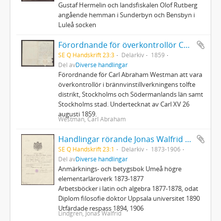
Gustaf Hermelin och landsfiskalen Olof Rutberg
angående hemman i Sunderbyn och Bensbyn i
Luleå socken
Förordnande för överkontrollör Carl Abraham Westman
SE Q Handskrift 23:3
Delarkiv
1859
Del av
Diverse handlingar
Förordnande för Carl Abraham Westman att vara
överkontrollör i brännvinstillverkningens tolfte
distrikt, Stockholms och Södermanlands län samt
Stockholms stad. Undertecknat av Carl XV 26
augusti 1859.
Westman, Carl Abraham
Handlingar rörande Jonas Walfrid Lindgren
SE Q Handskrift 23:1
Delarkiv
1873-1906
Del av
Diverse handlingar
Anmärknings- och betygsbok Umeå högre
elementarläroverk 1873-1877
Arbetsböcker i latin och algebra 1877-1878, odat
Diplom filosofie doktor Uppsala universitet 1890
Utfärdade respass 1894, 1906
Lindgren, Jonas Walfrid