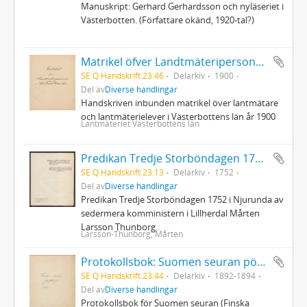
Manuskript: Gerhard Gerhardsson och nyläseriet i
Västerbotten. (Författare okänd, 1920-tal?)
Matrikel öfver Landtmäteripersonalen i Westerbottens län
SE Q Handskrift 23:46
Delarkiv
1900
Del av
Diverse handlingar
Handskriven inbunden matrikel över lantmätare
och lantmäterielever i Västerbottens län år 1900
Lantmäteriet Västerbottens län
Predikan Tredje Storböndagen 1752 i Njurunda
SE Q Handskrift 23:13
Delarkiv
1752
Del av
Diverse handlingar
Predikan Tredje Storböndagen 1752 i Njurunda av
sedermera komministern i Lillherdal Mårten
Larsson Thunborg.
Larsson-Thunborg, Mårten
Protokollsbok: Suomen seuran pöytäkirjat 1892-1894
SE Q Handskrift 23:44
Delarkiv
1892-1894
Del av
Diverse handlingar
Protokollsbok för Suomen seuran (Finska