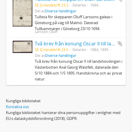
SE Q Handskrift 23:2
Delarkiv
1694
Del av
Diverse handlingar
Tullista för skepparen Oluff Larssons galeas i
Göteborg på väg till Malmö. Daterad
Tullkammaren i Göteborg 23/10 1694.
Larsson, Oluff
Två brev från konung Oscar II till landshövdingen i Västerbotten
SE Q Handskrift 23:5
Delarkiv
1884, 1895
Del av
Diverse handlingar
Två brev från konung Oscar II till landshövdingen i
Västerbotten Axel Georg Wästfelt, daterade den
5/10 1884 och 1/5 1895. Handskrivna och av privat
natur.
Kungliga biblioteket
Kontakta oss
Kungliga biblioteket hanterar dina personuppgifter i enlighet med
EU:s dataskyddsförordning (2018), GDPR.