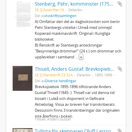
Stenberg, Pehr, komminister (1758 - 1824): Dagböcker
SE Q Avskrifter:16
Delarkiv
Del av
Avskriftssamlingen
A) Omfattar den del av dagbokssviten som berör
Pehr Stenbergs vistelse i Umeå med omnejd.
Kopierad maskinavskrift. Original i Kungliga
biblioteket.
B) Renskrift av Stenbergs anteckningar
"Besynnerliga drömmar!" (24 s.) om drömmar och
upplevelser i samband
...
»
Thisell, Anders Gustaf: Brevkopiebok 1895-1896
SE Q Handskrift 23:32A
Delarkiv
1895-1896
Del av
Diverse handlingar
Brevkopiebok 1895-1896 tillhörande Anders
Gustaf Thisell (1845- ). Thisell var vid denna tid
bosatt i Luleå och disponent vi Gellivare
Aktiebolag. Vissa av breven har transkriberats.
Dessutom finns 3 transkriberingar där originalen
inte återfinns i boken.
Thisell, Anders Gustaf
Tullista för skepparen Oluff Larssons galeas