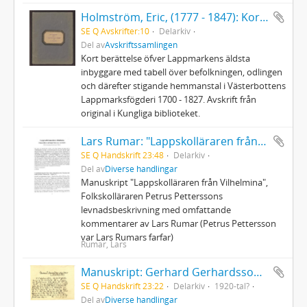
Holmström, Eric, (1777 - 1847): Kort berättelse öfver Lappmarkens äldsta inbyggare... 1700 - 1827
SE Q Avskrifter:10
Delarkiv
Del av
Avskriftssamlingen
Kort berättelse öfver Lappmarkens äldsta
inbyggare med tabell över befolkningen, odlingen
och därefter stigande hemmanstal i Västerbottens
Lappmarksfögderi 1700 - 1827. Avskrift från
original i Kungliga biblioteket.
Lars Rumar: "Lappskolläraren från Vilhelmina"
SE Q Handskrift 23:48
Delarkiv
Del av
Diverse handlingar
Manuskript "Lappskolläraren från Vilhelmina",
Folkskolläraren Petrus Petterssons
levnadsbeskrivning med omfattande
kommentarer av Lars Rumar (Petrus Pettersson
var Lars Rumars farfar)
Rumar, Lars
Manuskript: Gerhard Gerhardsson och nyläseriet i Västerbotten
SE Q Handskrift 23:22
Delarkiv
1920-tal?
Del av
Diverse handlingar