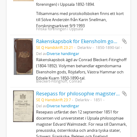
föreningen) i Uppsala 1892-1894.
Tillsammans med protokollsboken finns ett kort
till Sölve Anderzén från Karin Snellman,
Forskningsarkivet 9/9 1993
Finska föreningen i Uppsala
Räkenskapsbok för Ekensholm gods, Röjdafors, Västra Hammar och Edsele Kvarn
SE Q Handskrift 23:21
Delarkiv
1850-1890-tal
Del av
Diverse handlingar
Räkenskapsbok ägd av Conrad Bleckert-Fitinghoff
(1804-1892). Volymen behandlar egendomarna
Ekensholm gods, Röjdafors, Västra Hammar och
Edsele Kvarn 1850-1890-tal.
Bleckert-Fitinghoff, Conrad
Resepass för philosophie magister Edvard Walmstedt
SE Q Handskrift 23:7
Delarkiv
1851
Del av
Diverse handlingar
Resepass utfärdat den 12 september 1851 för
docenten vid universitetet i Upsala philosophiae
magister Edvard Walmstedt. För resa till Danmark,
preussiska, österrikiska och andra tyska stater,
Schweiz, Frankrike, Belgien och England.