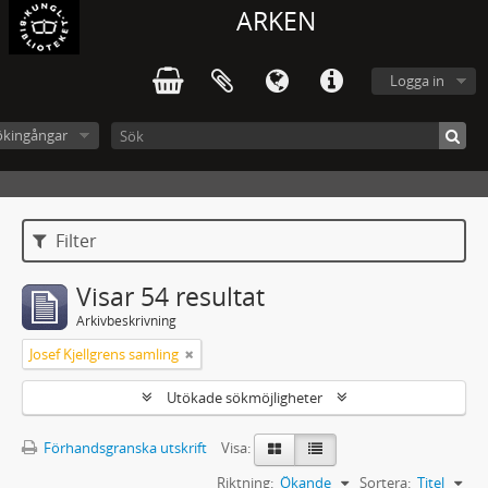
ARKEN
Logga in
ökingångar
Filter
Visar 54 resultat
Arkivbeskrivning
Josef Kjellgrens samling
Utökade sökmöjligheter
Förhandsgranska utskrift
Visa:
Riktning:
Ökande
Sortera:
Titel