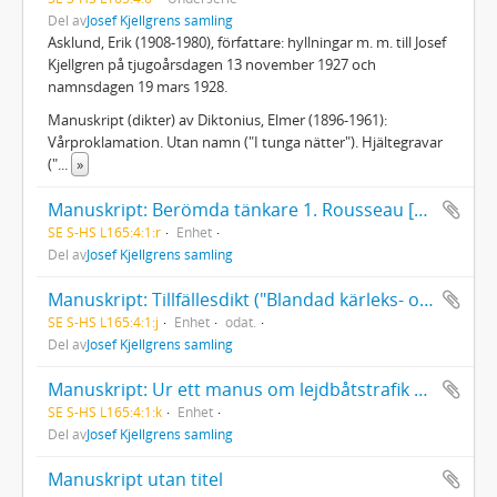
Del av
Josef Kjellgrens samling
Asklund, Erik (1908-1980), författare: hyllningar m. m. till Josef
Kjellgren på tjugoårsdagen 13 november 1927 och
namnsdagen 19 mars 1928.
Manuskript (dikter) av Diktonius, Elmer (1896-1961):
Vårproklamation. Utan namn ("I tunga nätter"). Hjältegravar
("
...
»
Manuskript: Berömda tänkare 1. Rousseau [av Josef Kjellgren ?]
SE S-HS L165:4:1:r
Enhet
Del av
Josef Kjellgrens samling
Manuskript: Tillfällesdikt ("Blandad kärleks- och nidvisa till födelsedagsbarnet Eva")
SE S-HS L165:4:1:j
Enhet
odat.
Del av
Josef Kjellgrens samling
Manuskript: Ur ett manus om lejdbåtstrafik 1939-1940
SE S-HS L165:4:1:k
Enhet
Del av
Josef Kjellgrens samling
Manuskript utan titel