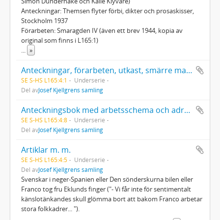
Simon Dunderhake och Kalle Klyvare)
Anteckningar: Themsen flyter förbi, dikter och prosaskisser,
Stockholm 1937
Förarbeten: Smaragden IV (även ett brev 1944, kopia av
original som finns i L165:1)
...
»
Anteckningar, förarbeten, utkast, smärre manuskript m. m.
SE S-HS L165:4:1
Underserie
Del av
Josef Kjellgrens samling
Anteckningsbok med arbetsschema och adresser.
SE S-HS L165:4:8
Underserie
Del av
Josef Kjellgrens samling
Artiklar m. m.
SE S-HS L165:4:5
Underserie
Del av
Josef Kjellgrens samling
Svenskar i neger-Spanien eller Den sönderskurna bilen eller
Franco tog fru Eklunds finger ("- Vi får inte för sentimentalt
känslotänkandes skull glömma bort att bakom Franco arbetar
stora folkkadrer... ").