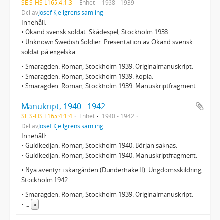
SE S-HS L165:4:1:3
Enhet
1938 - 1939
Del av
Josef Kjellgrens samling
Innehåll:
• Okänd svensk soldat. Skådespel, Stockholm 1938.
• Unknown Swedish Soldier. Presentation av Okänd svensk
soldat på engelska.
• Smaragden. Roman, Stockholm 1939. Originalmanuskript.
• Smaragden. Roman, Stockholm 1939. Kopia.
• Smaragden. Roman, Stockholm 1939. Manuskriptfragment.
Manukript, 1940 - 1942
SE S-HS L165:4:1:4
Enhet
1940 - 1942
Del av
Josef Kjellgrens samling
Innehåll:
• Guldkedjan. Roman, Stockholm 1940. Början saknas.
• Guldkedjan. Roman, Stockholm 1940. Manuskriptfragment.
• Nya äventyr i skärgården (Dunderhake II). Ungdomsskildring,
Stockholm 1942.
• Smaragden. Roman, Stockholm 1939. Originalmanuskript.
•
...
»