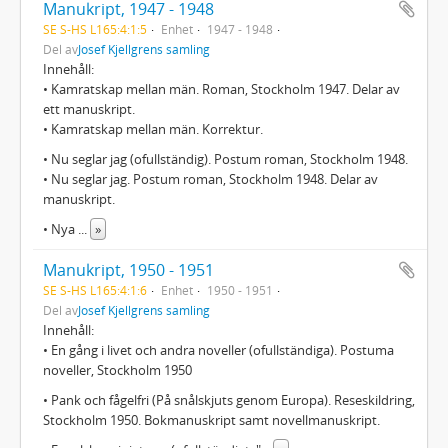
Manukript, 1947 - 1948
SE S-HS L165:4:1:5
Enhet
1947 - 1948
Del av
Josef Kjellgrens samling
Innehåll:
• Kamratskap mellan män. Roman, Stockholm 1947. Delar av
ett manuskript.
• Kamratskap mellan män. Korrektur.
• Nu seglar jag (ofullständig). Postum roman, Stockholm 1948.
• Nu seglar jag. Postum roman, Stockholm 1948. Delar av
manuskript.
• Nya
...
»
Manukript, 1950 - 1951
SE S-HS L165:4:1:6
Enhet
1950 - 1951
Del av
Josef Kjellgrens samling
Innehåll:
• En gång i livet och andra noveller (ofullständiga). Postuma
noveller, Stockholm 1950
• Pank och fågelfri (På snålskjuts genom Europa). Reseskildring,
Stockholm 1950. Bokmanuskript samt novellmanuskript.