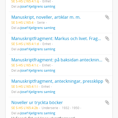
SE S-HS L165:4:1:q
Enhet
Del av
Josef Kjellgrens samling
Manuskript, noveller, artiklar m. m.
SE S-HS L165:4
Serie
Del av
Josef Kjellgrens samling
Manuskriptfragment: Markus och livet. Fragment ur "min första lungsotsroman (1927)"
SE S-HS L165:4:1:d
Enhet
Del av
Josef Kjellgrens samling
Manuskriptfragment: på baksidan anteckningar, 1 blad
SE S-HS L165:4:1:c
Enhet
Del av
Josef Kjellgrens samling
Manuskriptfragment, anteckningar, pressklipp
SE S-HS L165:4:1:l
Enhet
Del av
Josef Kjellgrens samling
Noveller ur tryckta böcker
SE S-HS L165:4:2b
Underserie
1932 - 1950
Del av
Josef Kjellgrens samling