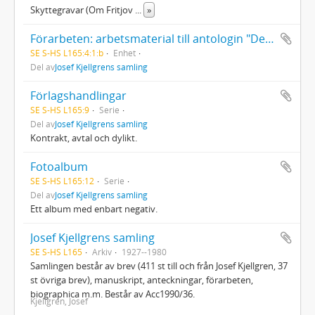
Skyttegravar (Om Fritjov
...
»
Förarbeten: arbetsmaterial till antologin "De stora resenärerna " (Svenska resenärer)
SE S-HS L165:4:1:b
Enhet
Del av
Josef Kjellgrens samling
Förlagshandlingar
SE S-HS L165:9
Serie
Del av
Josef Kjellgrens samling
Kontrakt, avtal och dylikt.
Fotoalbum
SE S-HS L165:12
Serie
Del av
Josef Kjellgrens samling
Ett album med enbart negativ.
Josef Kjellgrens samling
SE S-HS L165
Arkiv
1927--1980
Samlingen består av brev (411 st till och från Josef Kjellgren, 37
st övriga brev), manuskript, anteckningar, förarbeten,
biographica m.m. Består av Acc1990/36.
Kjellgren, Josef