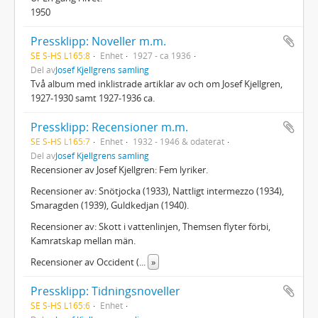
1950
Pressklipp: Noveller m.m.
SE S-HS L165:8
Enhet
1927 - ca 1936
Del av
Josef Kjellgrens samling
Två album med inklistrade artiklar av och om Josef Kjellgren,
1927-1930 samt 1927-1936 ca.
Pressklipp: Recensioner m.m.
SE S-HS L165:7
Enhet
1932 - 1946 & odaterat
Del av
Josef Kjellgrens samling
Recensioner av Josef Kjellgren: Fem lyriker.
Recensioner av: Snötjocka (1933), Nattligt intermezzo (1934),
Smaragden (1939), Guldkedjan (1940).
Recensioner av: Skott i vattenlinjen, Themsen flyter förbi,
Kamratskap mellan män.
Recensioner av Occident (
...
»
Pressklipp: Tidningsnoveller
SE S-HS L165:6
Enhet