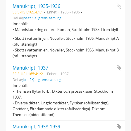
Manukript, 1935-1936
SE S-HS L165:4:1:1
Enhet
1935 - 1936
Del av
Josef Kjellgrens samling
Innehåll:
• Människor kring en bro. Roman, Stockholm 1935. Liten idyll
• Skott i vattenlinjen. Noveller, Stockholm 1936. Manuskript A
(ofullständigt)
• Skott i vattenlinjen. Noveller, Stockholm 1936. Manuskript B
(ofullständigt)
Manukript, 1937
SE S-HS L165:4:1:2
Enhet
1937
Del av
Josef Kjellgrens samling
Innehåll:
• Themsen flyter förbi. Dikter och prosaskisser, Stockholm
1937.
• Diverse dikter: Ungdomsdikter, Fyrsken (ofullständigt),
Occident, Efterlämnade dikter (ofullständiga). Dikt om
Themsen (oidentifierad).
Manukript, 1938-1939