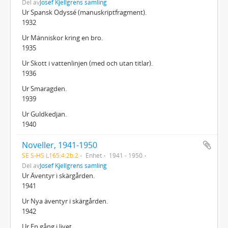
Del av
Josef Kjellgrens samling
Ur Spansk Odyssé (manuskriptfragment).
1932
Ur Människor kring en bro.
1935
Ur Skott i vattenlinjen (med och utan titlar).
1936
Ur Smaragden.
1939
Ur Guldkedjan.
1940
Noveller, 1941-1950
SE S-HS L165:4:2b:2
Enhet
1941 - 1950
Del av
Josef Kjellgrens samling
Ur Äventyr i skärgården.
1941
Ur Nya äventyr i skärgården.
1942
Ur En gång i livet.