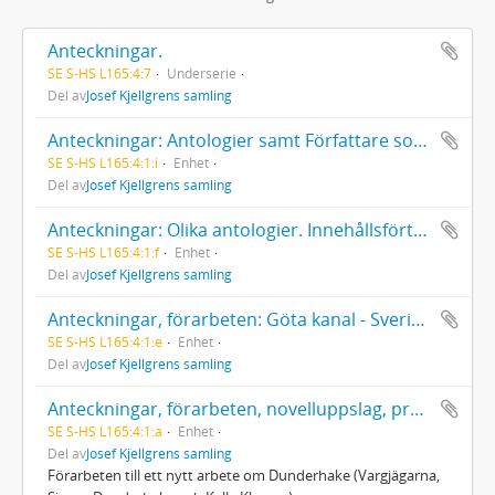
Anteckningar.
SE S-HS L165:4:7
Underserie
Del av
Josef Kjellgrens samling
Anteckningar: Antologier samt Författare som utgivit diktsamlingar under 1937
SE S-HS L165:4:1:i
Enhet
Del av
Josef Kjellgrens samling
Anteckningar: Olika antologier. Innehållsförteckning över Josef Kjellgrens böcker. Förslag till ändringar och kompletteringar i Modern svensk skönlitteratur, antologi för ungdom
SE S-HS L165:4:1:f
Enhet
Del av
Josef Kjellgrens samling
Anteckningar, förarbeten: Göta kanal - Sveriges blå band
SE S-HS L165:4:1:e
Enhet
Del av
Josef Kjellgrens samling
Anteckningar, förarbeten, novelluppslag, pressklipp
SE S-HS L165:4:1:a
Enhet
Del av
Josef Kjellgrens samling
Förarbeten till ett nytt arbete om Dunderhake (Vargjägarna,