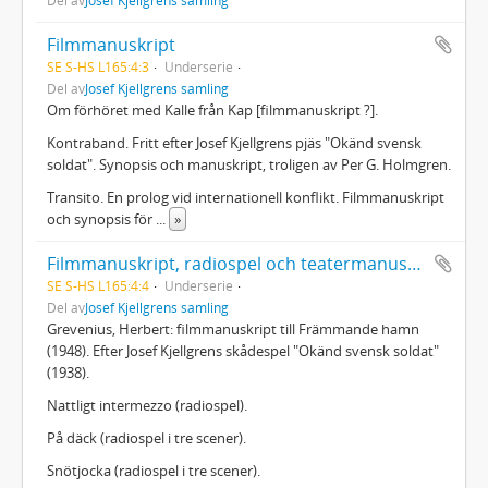
Filmmanuskript
SE S-HS L165:4:3
Underserie
Del av
Josef Kjellgrens samling
Om förhöret med Kalle från Kap [filmmanuskript ?].
Kontraband. Fritt efter Josef Kjellgrens pjäs "Okänd svensk
soldat". Synopsis och manuskript, troligen av Per G. Holmgren.
Transito. En prolog vid internationell konflikt. Filmmanuskript
och synopsis för
...
»
Filmmanuskript, radiospel och teatermanuskript
SE S-HS L165:4:4
Underserie
Del av
Josef Kjellgrens samling
Grevenius, Herbert: filmmanuskript till Främmande hamn
(1948). Efter Josef Kjellgrens skådespel "Okänd svensk soldat"
(1938).
Nattligt intermezzo (radiospel).
På däck (radiospel i tre scener).
Snötjocka (radiospel i tre scener).