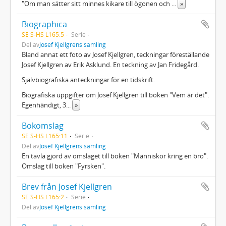
"Om man sätter sitt minnes kikare till ögonen och
...
»
Biographica
SE S-HS L165:5
Serie
Del av
Josef Kjellgrens samling
Bland annat ett foto av Josef Kjellgren, teckningar föreställande
Josef Kjellgren av Erik Asklund. En teckning av Jan Fridegård.
Självbiografiska anteckningar för en tidskrift.
Biografiska uppgifter om Josef Kjellgren till boken "Vem är det".
Egenhändigt, 3
...
»
Bokomslag
SE S-HS L165:11
Serie
Del av
Josef Kjellgrens samling
En tavla gjord av omslaget till boken "Människor kring en bro".
Omslag till boken "Fyrsken".
Brev från Josef Kjellgren
SE S-HS L165:2
Serie
Del av
Josef Kjellgrens samling