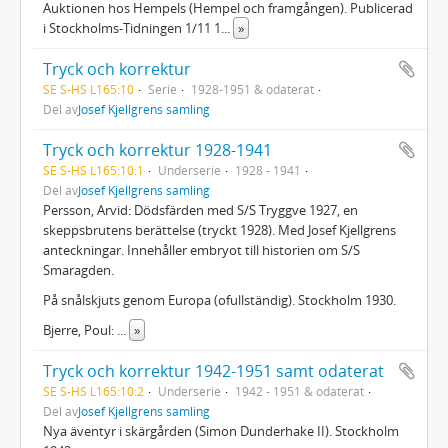
Auktionen hos Hempels (Hempel och framgången). Publicerad
i Stockholms-Tidningen 1/11 1
...
»
Tryck och korrektur
SE S-HS L165:10
Serie
1928-1951 & odaterat
Del av
Josef Kjellgrens samling
Tryck och korrektur 1928-1941
SE S-HS L165:10:1
Underserie
1928 - 1941
Del av
Josef Kjellgrens samling
Persson, Arvid: Dödsfärden med S/S Tryggve 1927, en
skeppsbrutens berättelse (tryckt 1928). Med Josef Kjellgrens
anteckningar. Innehåller embryot till historien om S/S
Smaragden.
På snålskjuts genom Europa (ofullständig). Stockholm 1930.
Bjerre, Poul:
...
»
Tryck och korrektur 1942-1951 samt odaterat
SE S-HS L165:10:2
Underserie
1942 - 1951 & odaterat
Del av
Josef Kjellgrens samling
Nya äventyr i skärgården (Simon Dunderhake II). Stockholm