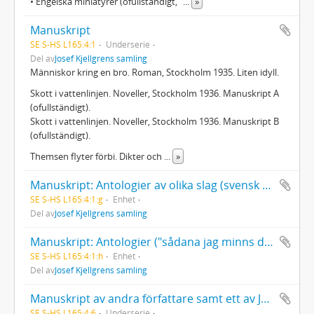
• Engelska miniatyrer (ofullständigt, "
...
»
Manuskript
SE S-HS L165:4:1
Underserie
Del av
Josef Kjellgrens samling
Människor kring en bro. Roman, Stockholm 1935. Liten idyll.
Skott i vattenlinjen. Noveller, Stockholm 1936. Manuskript A
(ofullständigt).
Skott i vattenlinjen. Noveller, Stockholm 1936. Manuskript B
(ofullständigt).
Themsen flyter förbi. Dikter och
...
»
Manuskript: Antologier av olika slag (svensk och utländsk dikt och prosa)
SE S-HS L165:4:1:g
Enhet
Del av
Josef Kjellgrens samling
Manuskript: Antologier ("sådana jag minns dem !")
SE S-HS L165:4:1:h
Enhet
Del av
Josef Kjellgrens samling
Manuskript av andra författare samt ett av Josef Kjellgren
SE S-HS L165:4:6
Underserie