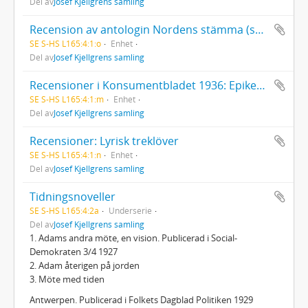
Del av
Josef Kjellgrens samling
Recension av antologin Nordens stämma (samling av nordiska dikter för skola och hem, utgiven av Nordens frihet, Stockholm 1940)
SE S-HS L165:4:1:o
Enhet
Del av
Josef Kjellgrens samling
Recensioner i Konsumentbladet 1936: Epiker och lyriker
SE S-HS L165:4:1:m
Enhet
Del av
Josef Kjellgrens samling
Recensioner: Lyrisk treklöver
SE S-HS L165:4:1:n
Enhet
Del av
Josef Kjellgrens samling
Tidningsnoveller
SE S-HS L165:4:2a
Underserie
Del av
Josef Kjellgrens samling
1. Adams andra möte, en vision. Publicerad i Social-
Demokraten 3/4 1927
2. Adam återigen på jorden
3. Möte med tiden
Antwerpen. Publicerad i Folkets Dagblad Politiken 1929