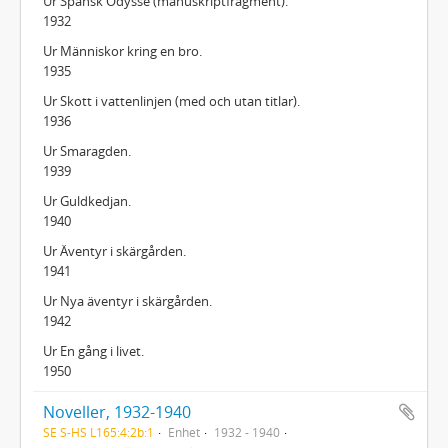
Ur Spansk Odyssé (manuskriptfragment).
1932
Ur Människor kring en bro.
1935
Ur Skott i vattenlinjen (med och utan titlar).
1936
Ur Smaragden.
1939
Ur Guldkedjan.
1940
Ur Äventyr i skärgården.
1941
Ur Nya äventyr i skärgården.
1942
Ur En gång i livet.
1950
Noveller, 1932-1940
SE S-HS L165:4:2b:1
Enhet
1932 - 1940