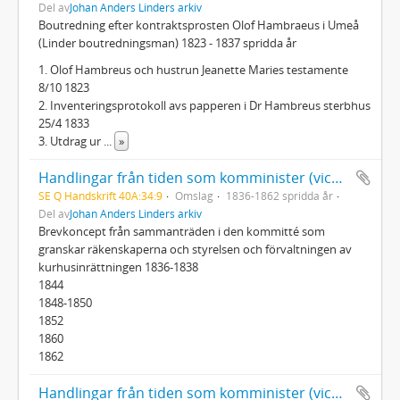
Del av
Johan Anders Linders arkiv
Boutredning efter kontraktsprosten Olof Hambraeus i Umeå
(Linder boutredningsman) 1823 - 1837 spridda år
1. Olof Hambreus och hustrun Jeanette Maries testamente
8/10 1823
2. Inventeringsprotokoll avs papperen i Dr Hambreus sterbhus
25/4 1833
3. Utdrag ur
...
»
Handlingar från tiden som komminister (vice pastor) i Umeå landsförsamling 1822-1877: brevkoncept
SE Q Handskrift 40A:34:9
Omslag
1836-1862 spridda år
Del av
Johan Anders Linders arkiv
Brevkoncept från sammanträden i den kommitté som
granskar räkenskaperna och styrelsen och förvaltningen av
kurhusinrättningen 1836-1838
1844
1848-1850
1852
1860
1862
Handlingar från tiden som komminister (vice pastor) i Umeå landsförsamling 1822-1877: Kallelser