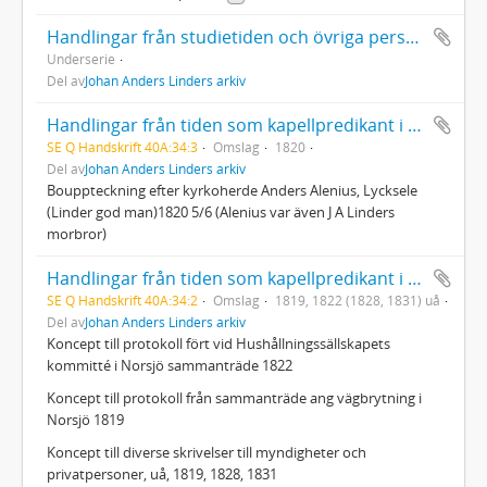
Handlingar från studietiden och övriga personliga handlingar
Underserie
Del av
Johan Anders Linders arkiv
Handlingar från tiden som kapellpredikant i Norsjö 1811-1822: Bouppteckning Anders Alenius
SE Q Handskrift 40A:34:3
Omslag
1820
Del av
Johan Anders Linders arkiv
Bouppteckning efter kyrkoherde Anders Alenius, Lycksele
(Linder god man)1820 5/6 (Alenius var även J A Linders
morbror)
Handlingar från tiden som kapellpredikant i Norsjö 1811-1822: Koncept
SE Q Handskrift 40A:34:2
Omslag
1819, 1822 (1828, 1831) uå
Del av
Johan Anders Linders arkiv
Koncept till protokoll fört vid Hushållningssällskapets
kommitté i Norsjö sammanträde 1822
Koncept till protokoll från sammanträde ang vägbrytning i
Norsjö 1819
Koncept till diverse skrivelser till myndigheter och
privatpersoner, uå, 1819, 1828, 1831