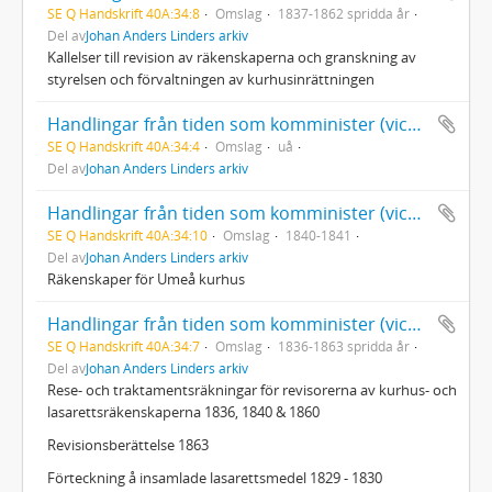
SE Q Handskrift 40A:34:8
Omslag
1837-1862 spridda år
Del av
Johan Anders Linders arkiv
Kallelser till revision av räkenskaperna och granskning av
styrelsen och förvaltningen av kurhusinrättningen
Handlingar från tiden som komminister (vice pastor) i Umeå landsförsamling 1822-1877: Predikningar
SE Q Handskrift 40A:34:4
Omslag
uå
Del av
Johan Anders Linders arkiv
Handlingar från tiden som komminister (vice pastor) i Umeå landsförsamling 1822-1877: Räkenskaper
SE Q Handskrift 40A:34:10
Omslag
1840-1841
Del av
Johan Anders Linders arkiv
Räkenskaper för Umeå kurhus
Handlingar från tiden som komminister (vice pastor) i Umeå landsförsamling 1822-1877: Räkenskapshandlingar
SE Q Handskrift 40A:34:7
Omslag
1836-1863 spridda år
Del av
Johan Anders Linders arkiv
Rese- och traktamentsräkningar för revisorerna av kurhus- och
lasarettsräkenskaperna 1836, 1840 & 1860
Revisionsberättelse 1863
Förteckning å insamlade lasarettsmedel 1829 - 1830