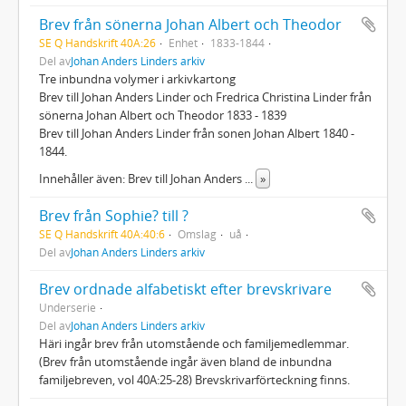
Brev från sönerna Johan Albert och Theodor
SE Q Handskrift 40A:26
Enhet
1833-1844
Del av
Johan Anders Linders arkiv
Tre inbundna volymer i arkivkartong
Brev till Johan Anders Linder och Fredrica Christina Linder från
sönerna Johan Albert och Theodor 1833 - 1839
Brev till Johan Anders Linder från sonen Johan Albert 1840 -
1844.
Innehåller även: Brev till Johan Anders
...
»
Brev från Sophie? till ?
SE Q Handskrift 40A:40:6
Omslag
uå
Del av
Johan Anders Linders arkiv
Brev ordnade alfabetiskt efter brevskrivare
Underserie
Del av
Johan Anders Linders arkiv
Häri ingår brev från utomstående och familjemedlemmar.
(Brev från utomstående ingår även bland de inbundna
familjebreven, vol 40A:25-28) Brevskrivarförteckning finns.