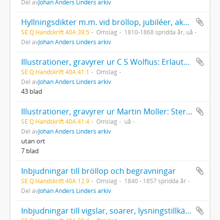
Del av
Johan Anders Linders arkiv
Hyllningsdikter m.m. vid bröllop, jubiléer, akademiska högtider, kungliga besök m.m.
SE Q Handskrift 40A:39:5
Omslag
1810-1868 spridda år, uå
Del av
Johan Anders Linders arkiv
Illustrationer, gravyrer ur C S Wolfius: Erlauteres Christenthum Christianismus Salvioni illustratus
SE Q Handskrift 40A:41:1
Omslag
Del av
Johan Anders Linders arkiv
43 blad
Illustrationer, gravyrer ur Martin Moller: Sterbekunst
SE Q Handskrift 40A:41:4
Omslag
uå
Del av
Johan Anders Linders arkiv
utan ort
7 blad
Inbjudningar till bröllop och begravningar
SE Q Handskrift 40A:12:9
Omslag
1840 - 1857 spridda år
Del av
Johan Anders Linders arkiv
Inbjudningar till vigslar, soarer, lysningstillkännagivande m.m. (tryckta)