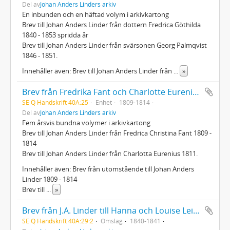
Del av
Johan Anders Linders arkiv
En inbunden och en häftad volym i arkivkartong
Brev till Johan Anders Linder från dottern Fredrica Göthilda
1840 - 1853 spridda år
Brev till Johan Anders Linder från svärsonen Georg Palmqvist
1846 - 1851.
Innehåller även: Brev till Johan Anders Linder från
...
»
Brev från Fredrika Fant och Charlotte Eurenius
SE Q Handskrift 40A:25
Enhet
1809-1814
Del av
Johan Anders Linders arkiv
Fem årsvis bundna volymer i arkivkartong
Brev till Johan Anders Linder från Fredrica Christina Fant 1809 -
1814
Brev till Johan Anders Linder från Charlotta Eurenius 1811.
Innehåller även: Brev från utomstående till Johan Anders
Linder 1809 - 1814
Brev till
...
»
Brev från J.A. Linder till Hanna och Louise Leijel
SE Q Handskrift 40A:29:2
Omslag
1840-1841