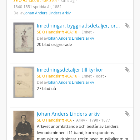
SE Q Handskrift 40A:39:4
Omslag
1840-1851 spridda år, 1882
Del av
Johan Anders Linders arkiv
Inredningar, byggnadsdetaljer, ornament m m
SE Q Handskrift 40A:18
Enhet
Del av
Johan Anders Linders arkiv
20 blad osignerade
Inredningsdetaljer till kyrkor
SE Q Handskrift 40A:16
Enhet
odat
Del av
Johan Anders Linders arkiv
27 blad uå
Johan Anders Linders arkiv
SE Q Handskrift 40A
Arkiv
1790 - 1877
Arkivet är omfattande och består av Linders
levnadsminnen i 11 band, korrespondens,
manuskript, ritningar, teckningar, musikalier m.m