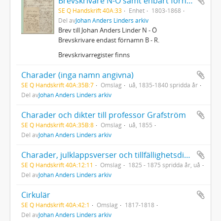
Brevskrivare N-Ö samt enbart förnamn B-R
SE Q Handskrift 40A:33
Enhet
1803-1868
Del av
Johan Anders Linders arkiv
Brev till Johan Anders Linder N - Ö
Brevskrivare endast förnamn B - R.
Brevskrivarregister finns
Charader (inga namn angivna)
SE Q Handskrift 40A:35B:7
Omslag
uå, 1835-1840 spridda år
Del av
Johan Anders Linders arkiv
Charader och dikter till professor Grafström
SE Q Handskrift 40A:35B:8
Omslag
uå, 1855
Del av
Johan Anders Linders arkiv
Charader, julklappsverser och tillfällighetsdikter till J A Linder
SE Q Handskrift 40A:12:11
Omslag
1825 - 1875 spridda år, uå
Del av
Johan Anders Linders arkiv
Cirkulär
SE Q Handskrift 40A:42:1
Omslag
1817-1818
Del av
Johan Anders Linders arkiv