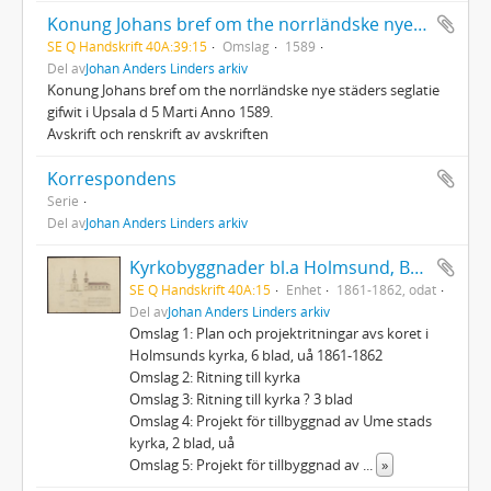
Konung Johans bref om the norrländske nye städers seglatie
SE Q Handskrift 40A:39:15
Omslag
1589
Del av
Johan Anders Linders arkiv
Konung Johans bref om the norrländske nye städers seglatie
gifwit i Upsala d 5 Marti Anno 1589.
Avskrift och renskrift av avskriften
Korrespondens
Serie
Del av
Johan Anders Linders arkiv
Kyrkobyggnader bl.a Holmsund, Burträsk, Hörnefors, Sävar
SE Q Handskrift 40A:15
Enhet
1861-1862, odat
Del av
Johan Anders Linders arkiv
Omslag 1: Plan och projektritningar avs koret i
Holmsunds kyrka, 6 blad, uå 1861-1862
Omslag 2: Ritning till kyrka
Omslag 3: Ritning till kyrka ? 3 blad
Omslag 4: Projekt för tillbyggnad av Ume stads
kyrka, 2 blad, uå
Omslag 5: Projekt för tillbyggnad av
...
»