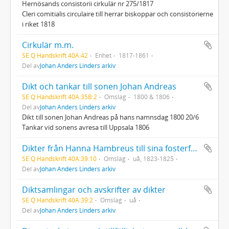
Hernösands consistorii cirkulär nr 275/1817
Cleri comitialis circulaire till herrar biskoppar och consistorierne
i riket 1818
Cirkulär m.m.
SE Q Handskrift 40A:42
Enhet
1817-1861
Del av
Johan Anders Linders arkiv
Dikt och tankar till sonen Johan Andreas
SE Q Handskrift 40A:35B:2
Omslag
1800 & 1806
Del av
Johan Anders Linders arkiv
Dikt till sonen Johan Andreas på hans namnsdag 1800 20/6
Tankar vid sonens avresa till Uppsala 1806
Dikter från Hanna Hambreus till sina fosterföräldrar
SE Q Handskrift 40A:39:10
Omslag
uå, 1823-1825
Del av
Johan Anders Linders arkiv
Diktsamlingar och avskrifter av dikter
SE Q Handskrift 40A:39:2
Omslag
uå
Del av
Johan Anders Linders arkiv