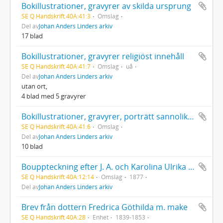
Bokillustrationer, gravyrer av skilda ursprung
SE Q Handskrift 40A:41:3
Omslag
Del av
Johan Anders Linders arkiv
17 blad
Bokillustrationer, gravyrer religiöst innehåll
SE Q Handskrift 40A:41:7
Omslag
uå
Del av
Johan Anders Linders arkiv
utan ort,
4 blad med 5 gravyrer
Bokillustrationer, gravyrer, porträtt sannolikt försättsblad. Några från 1600-talet.
SE Q Handskrift 40A:41:6
Omslag
Del av
Johan Anders Linders arkiv
10 blad
Bouppteckning efter J. A. och Karolina Ulrika Linder, (kopia)
SE Q Handskrift 40A:12:14
Omslag
1877
Del av
Johan Anders Linders arkiv
Brev från dottern Fredrica Göthilda m. make
SE Q Handskrift 40A:28
Enhet
1839-1853