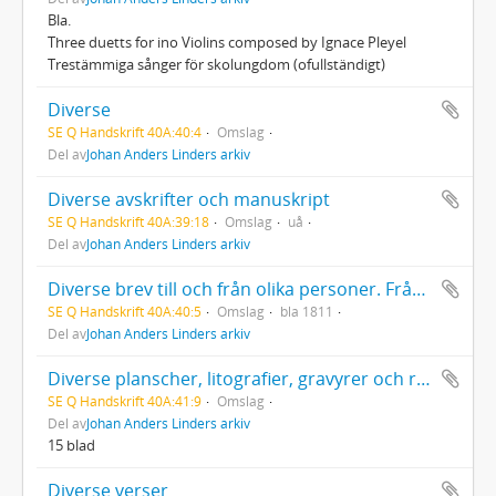
Bla.
Three duetts for ino Violins composed by Ignace Pleyel
Trestämmiga sånger för skolungdom (ofullständigt)
Diverse
SE Q Handskrift 40A:40:4
Omslag
Del av
Johan Anders Linders arkiv
Diverse avskrifter och manuskript
SE Q Handskrift 40A:39:18
Omslag
uå
Del av
Johan Anders Linders arkiv
Diverse brev till och från olika personer. Från G Wahl 1811 20/4 m.fl
SE Q Handskrift 40A:40:5
Omslag
bla 1811
Del av
Johan Anders Linders arkiv
Diverse planscher, litografier, gravyrer och reproduktioner av sent datum
SE Q Handskrift 40A:41:9
Omslag
Del av
Johan Anders Linders arkiv
15 blad
Diverse verser