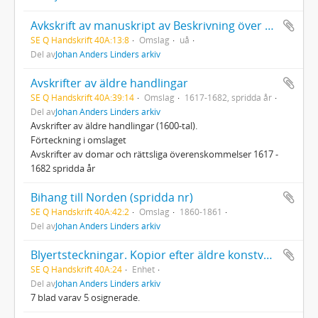
Avkskrift av manuskript av Beskrivning över Umeå socken
SE Q Handskrift 40A:13:8
Omslag
uå
Del av
Johan Anders Linders arkiv
Avskrifter av äldre handlingar
SE Q Handskrift 40A:39:14
Omslag
1617-1682, spridda år
Del av
Johan Anders Linders arkiv
Avskrifter av äldre handlingar (1600-tal).
Förteckning i omslaget
Avskrifter av domar och rättsliga överenskommelser 1617 -
1682 spridda år
Bihang till Norden (spridda nr)
SE Q Handskrift 40A:42:2
Omslag
1860-1861
Del av
Johan Anders Linders arkiv
Blyertsteckningar. Kopior efter äldre konstverk.
SE Q Handskrift 40A:24
Enhet
Del av
Johan Anders Linders arkiv
7 blad varav 5 osignerade.