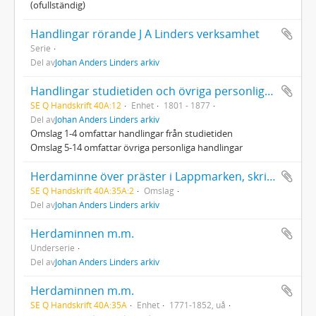
(ofullständig)
Handlingar rörande J A Linders verksamhet
Serie
Del av
Johan Anders Linders arkiv
Handlingar studietiden och övriga personliga handlingar
SE Q Handskrift 40A:12
Enhet
1801 - 1877
Del av
Johan Anders Linders arkiv
Omslag 1-4 omfattar handlingar från studietiden
Omslag 5-14 omfattar övriga personliga handlingar
Herdaminne över präster i Lappmarken, skrivet på latin
SE Q Handskrift 40A:35A:2
Omslag
Del av
Johan Anders Linders arkiv
Herdaminnen m.m.
Underserie
Del av
Johan Anders Linders arkiv
Herdaminnen m.m.
SE Q Handskrift 40A:35A
Enhet
1771-1852, uå