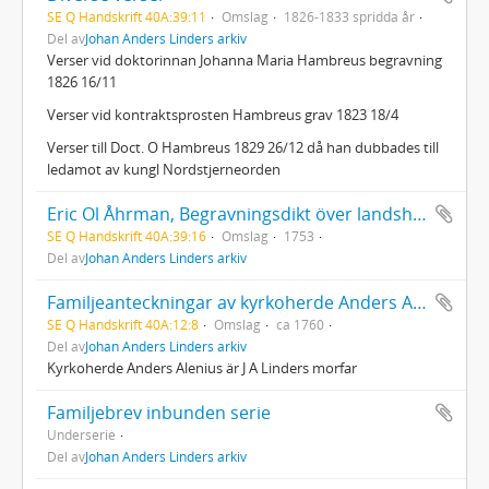
SE Q Handskrift 40A:39:11
Omslag
1826-1833 spridda år
Del av
Johan Anders Linders arkiv
Verser vid doktorinnan Johanna Maria Hambreus begravning
1826 16/11
Verser vid kontraktsprosten Hambreus grav 1823 18/4
Verser till Doct. O Hambreus 1829 26/12 då han dubbades till
ledamot av kungl Nordstjerneorden
Eric Ol Åhrman, Begravningsdikt över landshövding Gabriel Gyllengrip
SE Q Handskrift 40A:39:16
Omslag
1753
Del av
Johan Anders Linders arkiv
Familjeanteckningar av kyrkoherde Anders Alenius i Arvidsjaur
SE Q Handskrift 40A:12:8
Omslag
ca 1760
Del av
Johan Anders Linders arkiv
Kyrkoherde Anders Alenius är J A Linders morfar
Familjebrev inbunden serie
Underserie
Del av
Johan Anders Linders arkiv