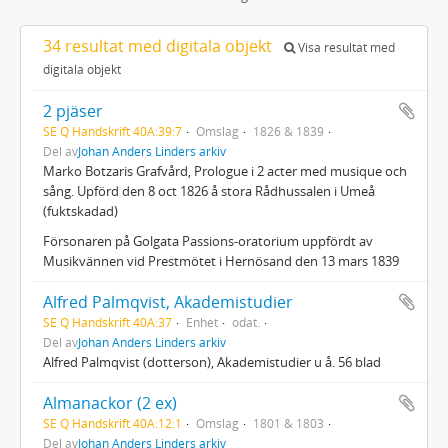
34 resultat med digitala objekt
Visa resultat med
digitala objekt
2 pjäser
SE Q Handskrift 40A:39:7
Omslag
1826 & 1839
Del av
Johan Anders Linders arkiv
Marko Botzaris Grafvård, Prologue i 2 acter med musique och
sång. Upförd den 8 oct 1826 å stora Rådhussalen i Umeå
(fuktskadad)
Försonaren på Golgata Passions-oratorium uppfördt av
Musikvännen vid Prestmötet i Hernösand den 13 mars 1839
Alfred Palmqvist, Akademistudier
SE Q Handskrift 40A:37
Enhet
odat.
Del av
Johan Anders Linders arkiv
Alfred Palmqvist (dotterson), Akademistudier u å. 56 blad
Almanackor (2 ex)
SE Q Handskrift 40A:12:1
Omslag
1801 & 1803
Del av
Johan Anders Linders arkiv