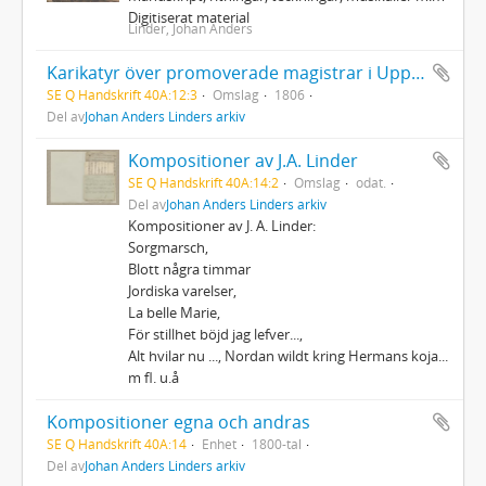
Digitiserat material
Linder, Johan Anders
Karikatyr över promoverade magistrar i Uppsala 1806 14/6
SE Q Handskrift 40A:12:3
Omslag
1806
Del av
Johan Anders Linders arkiv
Kompositioner av J.A. Linder
SE Q Handskrift 40A:14:2
Omslag
odat.
Del av
Johan Anders Linders arkiv
Kompositioner av J. A. Linder:
Sorgmarsch,
Blott några timmar
Jordiska varelser,
La belle Marie,
För stillhet böjd jag lefver...,
Alt hvilar nu ..., Nordan wildt kring Hermans koja...
m fl. u.å
Kompositioner egna och andras
SE Q Handskrift 40A:14
Enhet
1800-tal
Del av
Johan Anders Linders arkiv