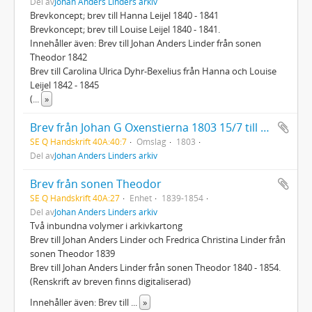
Del av
Johan Anders Linders arkiv
Brevkoncept; brev till Hanna Leijel 1840 - 1841
Brevkoncept; brev till Louise Leijel 1840 - 1841.
Innehåller även: Brev till Johan Anders Linder från sonen
Theodor 1842
Brev till Carolina Ulrica Dyhr-Bexelius från Hanna och Louise
Leijel 1842 - 1845
(
...
»
Brev från Johan G Oxenstierna 1803 15/7 till överdirektören vid Manilla
SE Q Handskrift 40A:40:7
Omslag
1803
Del av
Johan Anders Linders arkiv
Brev från sonen Theodor
SE Q Handskrift 40A:27
Enhet
1839-1854
Del av
Johan Anders Linders arkiv
Två inbundna volymer i arkivkartong
Brev till Johan Anders Linder och Fredrica Christina Linder från
sonen Theodor 1839
Brev till Johan Anders Linder från sonen Theodor 1840 - 1854.
(Renskrift av breven finns digitaliserad)
Innehåller även: Brev till
...
»