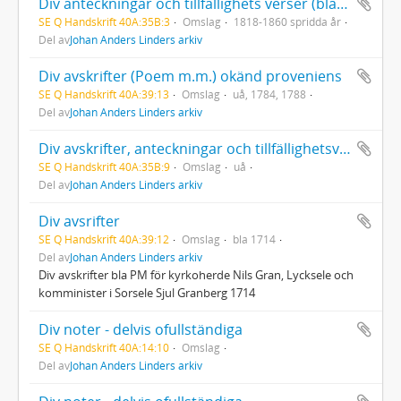
Div anteckningar och tillfällighets verser (blandad proveniens)
SE Q Handskrift 40A:35B:3
Omslag
1818-1860 spridda år
Del av
Johan Anders Linders arkiv
Div avskrifter (Poem m.m.) okänd proveniens
SE Q Handskrift 40A:39:13
Omslag
uå, 1784, 1788
Del av
Johan Anders Linders arkiv
Div avskrifter, anteckningar och tillfällighetsverser (blandad proveniens)
SE Q Handskrift 40A:35B:9
Omslag
uå
Del av
Johan Anders Linders arkiv
Div avsrifter
SE Q Handskrift 40A:39:12
Omslag
bla 1714
Del av
Johan Anders Linders arkiv
Div avskrifter bla PM för kyrkoherde Nils Gran, Lycksele och
komminister i Sorsele Sjul Granberg 1714
Div noter - delvis ofullständiga
SE Q Handskrift 40A:14:10
Omslag
Del av
Johan Anders Linders arkiv