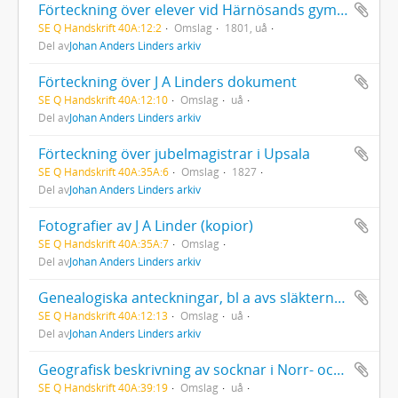
Förteckning över elever vid Härnösands gymnasium
SE Q Handskrift 40A:12:2
Omslag
1801, uå
Del av
Johan Anders Linders arkiv
Förteckning över J A Linders dokument
SE Q Handskrift 40A:12:10
Omslag
uå
Del av
Johan Anders Linders arkiv
Förteckning över jubelmagistrar i Upsala
SE Q Handskrift 40A:35A:6
Omslag
1827
Del av
Johan Anders Linders arkiv
Fotografier av J A Linder (kopior)
SE Q Handskrift 40A:35A:7
Omslag
Del av
Johan Anders Linders arkiv
Genealogiska anteckningar, bl a avs släkterna Alenius och Fant
SE Q Handskrift 40A:12:13
Omslag
uå
Del av
Johan Anders Linders arkiv
Geografisk beskrivning av socknar i Norr- och Västerbotten (okänd proveniens)
SE Q Handskrift 40A:39:19
Omslag
uå