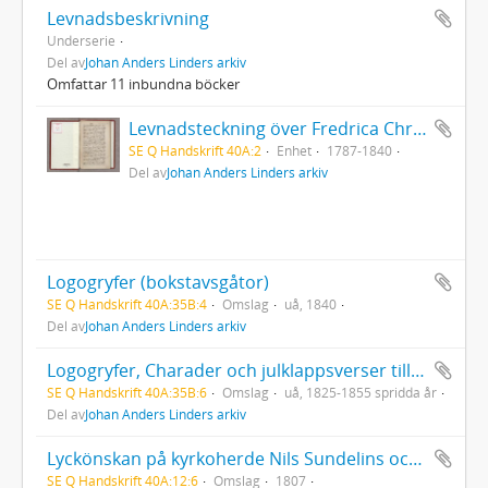
Levnadsbeskrivning
Underserie
Del av
Johan Anders Linders arkiv
Omfattar 11 inbundna böcker
Levnadsteckning över Fredrica Christina Linder
SE Q Handskrift 40A:2
Enhet
1787-1840
Del av
Johan Anders Linders arkiv
Logogryfer (bokstavsgåtor)
SE Q Handskrift 40A:35B:4
Omslag
uå, 1840
Del av
Johan Anders Linders arkiv
Logogryfer, Charader och julklappsverser till personer i bekantskapskretsen
SE Q Handskrift 40A:35B:6
Omslag
uå, 1825-1855 spridda år
Del av
Johan Anders Linders arkiv
Lyckönskan på kyrkoherde Nils Sundelins och mademoiselle Anette B. Nordlunds bröllopsdag 10/3 1807
SE Q Handskrift 40A:12:6
Omslag
1807