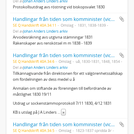
Del av
Johan Anders Linders arkiv
Protokollsutdrag avs röstning vid biskopsvalet 1830
Handlingar från tiden som komminister (vice pastor) i Umeå landsförsamling 1822-1877: Arvodesräkning m.m.
SE Q Handskrift 40A:34:11
Omslag
1831, 1838-1839
Del av
Johan Anders Linders arkiv
Arvodesräkning avs utgivna stämningar 1831
Räkenskaper avs renskötsel m m 1838 - 1839
Handlingar från tiden som komminister (vice pastor) i Umeå landsförsamling 1822-1877: blandade handlingar
SE Q Handskrift 40A:34:6
Omslag
uå, 1830-1831, 1848, 1854
Del av
Johan Anders Linders arkiv
Tillkännagivande från direktionen för ett välgörenhetssällskap
om fördelningen av dess medel u å
Anmälan om stiftande av föreningen till befordrande av
måttlighet 1830 19/11
Utdrag ur sockenstämmoprotokoll 7/11 1830, 4/12 1831
KB:s utslag på J A Linders
...
»
Handlingar från tiden som komminister (vice pastor) i Umeå landsförsamling 1822-1877: Boutredning, Hambreus
SE Q Handskrift 40A:34:5
Omslag
1823-1837 spridda år