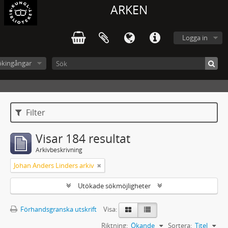
ARKEN
Logga in
ökingångar
Filter
Visar 184 resultat
Arkivbeskrivning
Johan Anders Linders arkiv
Utökade sökmöjligheter
Förhandsgranska utskrift
Visa:
Riktning:
Ökande
Sortera:
Titel