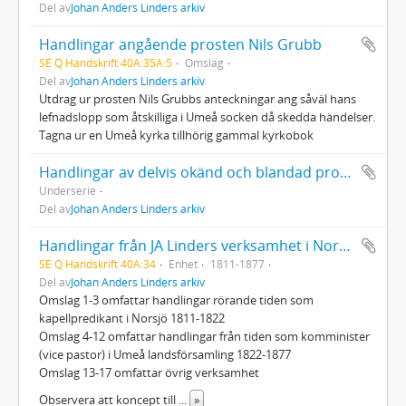
Del av
Johan Anders Linders arkiv
Handlingar angående prosten Nils Grubb
SE Q Handskrift 40A:35A:5
Omslag
Del av
Johan Anders Linders arkiv
Utdrag ur prosten Nils Grubbs anteckningar ang såväl hans
lefnadslopp som åtskilliga i Umeå socken då skedda händelser.
Tagna ur en Umeå kyrka tillhörig gammal kyrkobok
Handlingar av delvis okänd och blandad proveniens
Underserie
Del av
Johan Anders Linders arkiv
Handlingar från JA Linders verksamhet i Norsjö och Umeå
SE Q Handskrift 40A:34
Enhet
1811-1877
Del av
Johan Anders Linders arkiv
Omslag 1-3 omfattar handlingar rörande tiden som
kapellpredikant i Norsjö 1811-1822
Omslag 4-12 omfattar handlingar från tiden som komminister
(vice pastor) i Umeå landsförsamling 1822-1877
Omslag 13-17 omfattar övrig verksamhet
Observera att koncept till
...
»