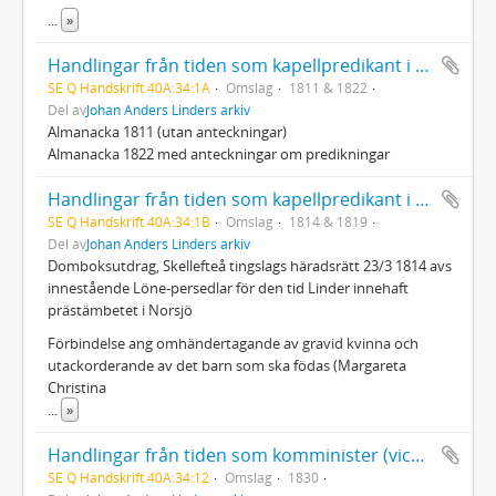
...
»
Handlingar från tiden som kapellpredikant i Norsjö: Almanackor
SE Q Handskrift 40A:34:1A
Omslag
1811 & 1822
Del av
Johan Anders Linders arkiv
Almanacka 1811 (utan anteckningar)
Almanacka 1822 med anteckningar om predikningar
Handlingar från tiden som kapellpredikant i Norsjö: Dombokssutdrag & förbindelse
SE Q Handskrift 40A:34:1B
Omslag
1814 & 1819
Del av
Johan Anders Linders arkiv
Domboksutdrag, Skellefteå tingslags häradsrätt 23/3 1814 avs
innestående Löne-persedlar för den tid Linder innehaft
prästämbetet i Norsjö
Förbindelse ang omhändertagande av gravid kvinna och
utackorderande av det barn som ska födas (Margareta
Christina
...
»
Handlingar från tiden som komminister (vice pastor) i Umeå landsförsamling 1822-1877: Ang biskopsval
SE Q Handskrift 40A:34:12
Omslag
1830