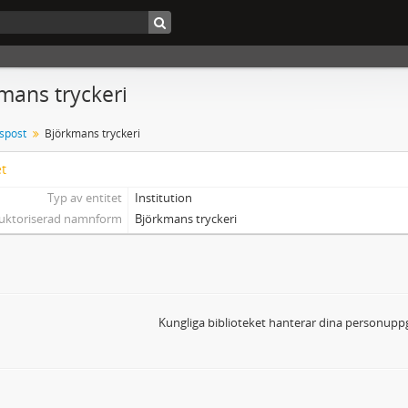
mans tryckeri
tspost
Björkmans tryckeri
et
Typ av entitet
Institution
uktoriserad namnform
Björkmans tryckeri
Kungliga biblioteket hanterar dina personuppg