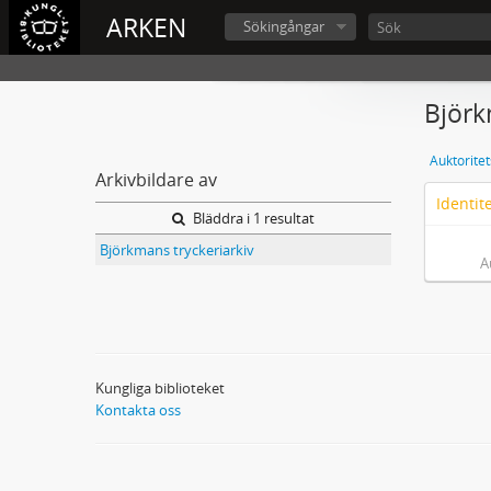
ARKEN
Sökingångar
Björk
Auktorite
Arkivbildare av
Identit
Bläddra i 1 resultat
Björkmans tryckeriarkiv
A
Kungliga biblioteket
Kontakta oss