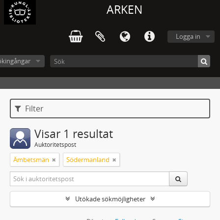
ARKEN
Logga in
ökingångar
Filter
Visar 1 resultat
Auktoritetspost
Ämbetsmän
Södermanland
Utökade sökmöjligheter