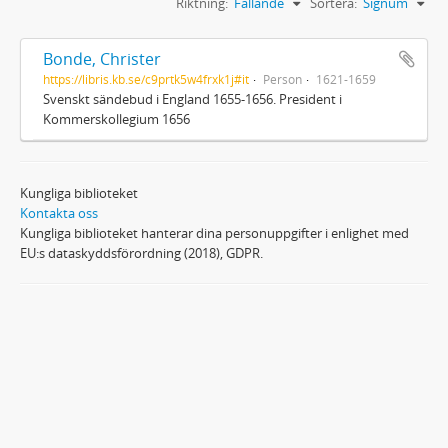
Riktning:
Fallande
Sortera:
Signum
Bonde, Christer
https://libris.kb.se/c9prtk5w4frxk1j#it
Person
1621-1659
Svenskt sändebud i England 1655-1656. President i
Kommerskollegium 1656
Kungliga biblioteket
Kontakta oss
Kungliga biblioteket hanterar dina personuppgifter i enlighet med
EU:s dataskyddsförordning (2018), GDPR.