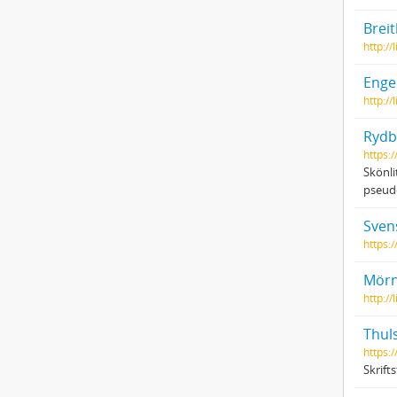
Breit
http:/
Engel
http:/
Rydb
https:
Skönli
pseud
Sven
https:/
Mörne
http:/
Thul
https:
Skrift