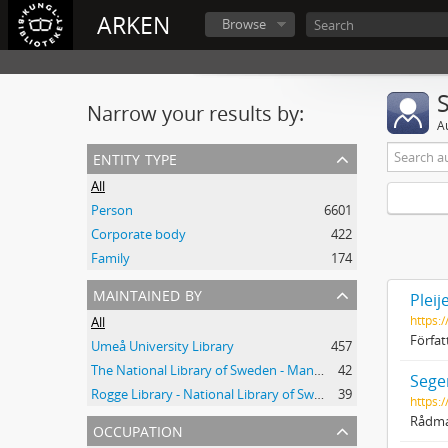
ARKEN
Browse
Narrow your results by:
A
entity type
All
Person
6601
Corporate body
422
Family
174
maintained by
Pleij
https:
All
Förfat
Umeå University Library
457
The National Library of Sweden - Manuscripts Collections
42
Sege
Rogge Library - National Library of Sweden
39
https:
Rådma
occupation