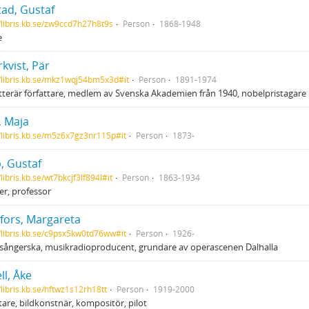
tad, Gustaf
//libris.kb.se/zw9ccd7h27h8t9s
Person
1868-1948
e
kvist, Pär
//libris.kb.se/mkz1wqj54bm5x3d#it
Person
1891-1974
tterär författare, medlem av Svenska Akademien från 1940, nobelpristagare i
, Maja
//libris.kb.se/m5z6x7gz3nr115p#it
Person
1873-
, Gustaf
/libris.kb.se/wt7bkcjf3lf894l#it
Person
1863-1934
ker, professor
efors, Margareta
//libris.kb.se/c9psx5kw0td76ww#it
Person
1926-
sångerska, musikradioproducent, grundare av operascenen Dalhalla
ll, Åke
/libris.kb.se/hftwz1s12rh18tt
Person
1919-2000
tare, bildkonstnär, kompositör, pilot