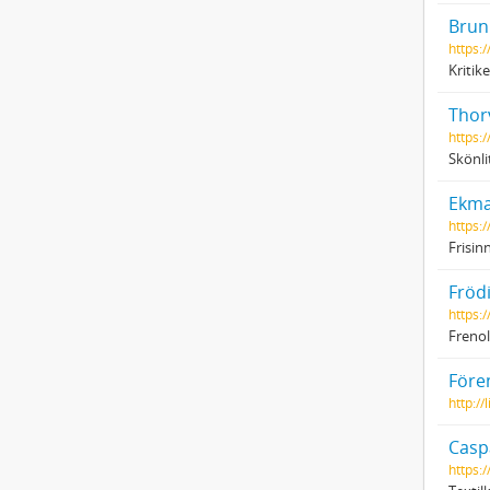
Brun
https:
Kritik
Thorv
https:
Skönli
Ekma
https:/
Frisin
Frödi
https:
Freno
Före
http:/
Casp
https: