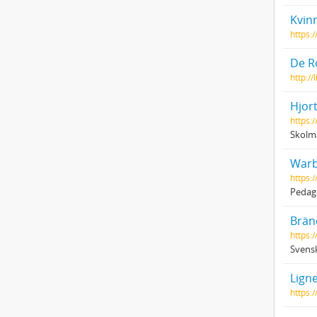
Kvin
https:
De Ro
http:/
Hjor
https:/
Skolma
Warb
https:
Pedag
Brän
https:
Svensk
Ligne
https: