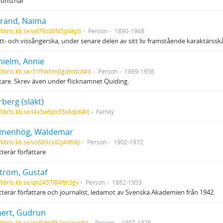
konstnär
trand, Naima
//libris.kb.se/wt79c06f45p4kp5
Person
1890-1968
t- och vissångerska, under senare delen av sitt liv framstående karaktärssk
hielm, Annie
//libris.kb.se/31fhlxhm0gdmdcd#it
Person
1869-1956
tare. Skrev även under flicknamnet Quiding.
berg (släkt)
//libris.kb.se/l4x5w6px35k8qb6#it
Family
menhög, Waldemar
//libris.kb.se/vs689csd2j4d69p
Person
1902-1972
tterär författare
ström, Gustaf
//libris.kb.se/qn2457l84fth3gv
Person
1882-1953
tterär författare och journalist, ledamot av Svenska Akademien från 1942.
ert, Gudrun
//libris.kb.se/zw9dmflh2ncxrcp#it
Person
1907-1976