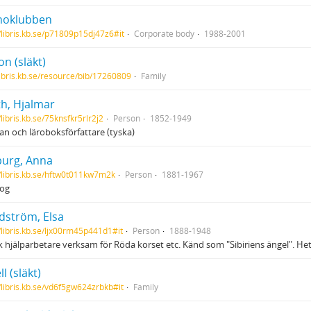
noklubben
//libris.kb.se/p71809p15dj47z6#it
Corporate body
1988-2001
n (släkt)
/libris.kb.se/resource/bib/17260809
Family
th, Hjalmar
/libris.kb.se/75knsfkr5rlr2j2
Person
1852-1949
n och läroboksförfattare (tyska)
urg, Anna
//libris.kb.se/hftw0t011kw7m2k
Person
1881-1967
og
dström, Elsa
//libris.kb.se/ljx00rm45p441d1#it
Person
1888-1948
 hjälparbetare verksam för Röda korset etc. Känd som "Sibiriens ängel". Het
ll (släkt)
//libris.kb.se/vd6f5gw624zrbkb#it
Family