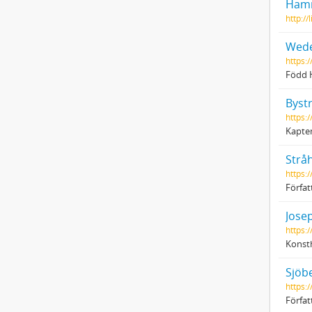
Hamm
http:/
Wede
https:
Född H
Byst
https:
Kapte
Stråh
https:
Förfat
Jose
https:
Konsth
Sjöb
https:
Förfat