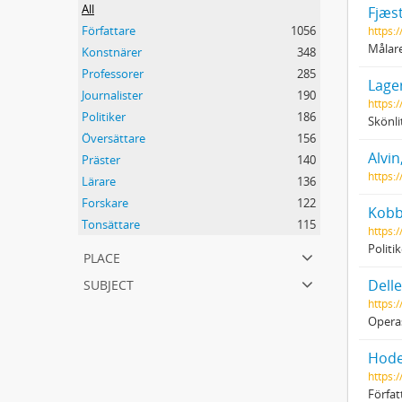
All
Fjæs
Författare
1056
https:
Målar
Konstnärer
348
Professorer
285
Lager
Journalister
190
https:
Politiker
186
Skönli
Översättare
156
Alvin
Präster
140
https:
Lärare
136
Forskare
122
Kobb
Tonsättare
115
https:/
Politi
place
subject
Dell
https:
Opera
Hode
https:/
Förfat