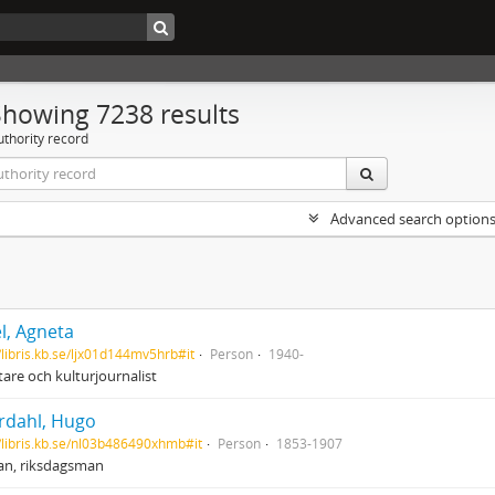
Showing 7238 results
uthority record
Advanced search option
el, Agneta
//libris.kb.se/ljx01d144mv5hrb#it
Person
1940-
tare och kulturjournalist
rdahl, Hugo
//libris.kb.se/nl03b486490xhmb#it
Person
1853-1907
n, riksdagsman