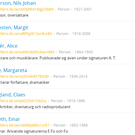
rson, Nils Johan
//libris.kb.se/vs69j98d19qg25b#it
Person
1921-2001
sor, översättare
sten, Margit
/libris.kb.se/vd6f5gt613vc8vz#it
Person
1918-2008
r, Alice
//libris.kb.se/vs685xbd3v3wcn4#it
Person
1864-1943
tare och musiklärare. Publicerade sig även under signaturen A. T.
v, Margareta
//libris.kb.se/rp3554k95785z8r
Person
1936-2014
tterär författare, dramatiker
land, Claes
/libris.kb.se/ljx022041t5b2sz
Person
1916-1986
kritiker, dramaturg och radioproducent
th, Einar
//libris.kb.se/vs688bdd0n1zr87
Person
1892-1988
är. Använde signaturerna E Fo och Fo