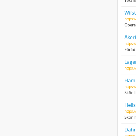
Textil
Wifs
https:
Operet
Åker
https:
Förfat
Lager
https:
Ham
https:
Skönli
Hell
https:
Skönli
Dähn
https: