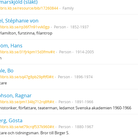
arskjöld (släkt)
/libris.kb.se/resource/bib/17260844
Family
l, Stéphanie von
//libris.kb.se/rp36f7n91vvk0gp
Person
1852-1937
amilton, furstinna, filantrop
röm, Hans
//libris.kb.se/31fjrkpm15d3fmv#it
Person
1914-2005
n
le, Bo
//libris.kb.se/sq47g8pb29pftf0#it
Person
1896-1974
tare
phson, Ragnar
//libris.kb.se/pm134bj712rq8ft#it
Person
1891-1966
istoriker, författare, teaterman, ledamot Svenska akademien 1960-1966
erg, Gösta
//libris.kb.se/wt79crqf537k960#it
Person
1880-1967
tare och tidningsman. Bror till Birger S.