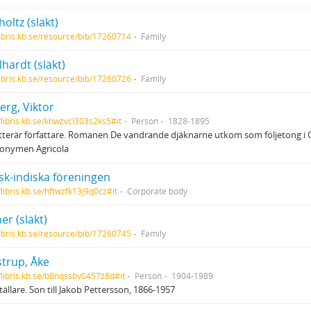
holtz (släkt)
/libris.kb.se/resource/bib/17260714
Family
hardt (släkt)
/libris.kb.se/resource/bib/17260726
Family
erg, Viktor
//libris.kb.se/khwzvcl303s2ks5#it
Person
1828-1895
tterär författare. Romanen De vandrande djäknarne utkom som följetong i 
onymen Agricola
sk-indiska föreningen
/libris.kb.se/hftwzfk13j9q0cz#it
Corporate body
r (släkt)
/libris.kb.se/resource/bib/17260745
Family
strup, Åke
//libris.kb.se/b8nqssbv0457z8d#it
Person
1904-1989
ställare. Son till Jakob Pettersson, 1866-1957