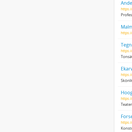
Ande
https:
Profes
Malm
https:/
Tegné
https:
Tonsät
Ekar
https:
Skönli
Hoog
https:/
Teater
Forse
https:
Konstn