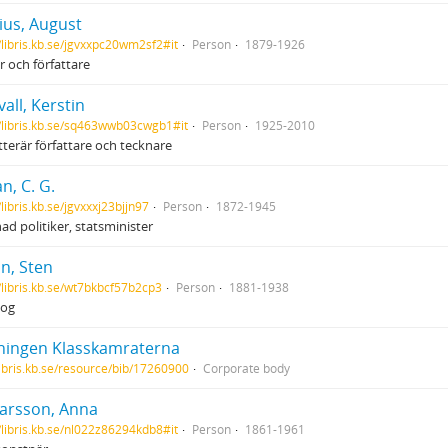
ius, August
//libris.kb.se/jgvxxpc20wm2sf2#it
Person
1879-1926
er och författare
all, Kerstin
//libris.kb.se/sq463wwb03cwgb1#it
Person
1925-2010
tterär författare och tecknare
n, C. G.
/libris.kb.se/jgvxxxj23bjjn97
Person
1872-1945
nad politiker, statsminister
n, Sten
//libris.kb.se/wt7bkbcf57b2cp3
Person
1881-1938
log
ningen Klasskamraterna
/libris.kb.se/resource/bib/17260900
Corporate body
arsson, Anna
//libris.kb.se/nl022z86294kdb8#it
Person
1861-1961