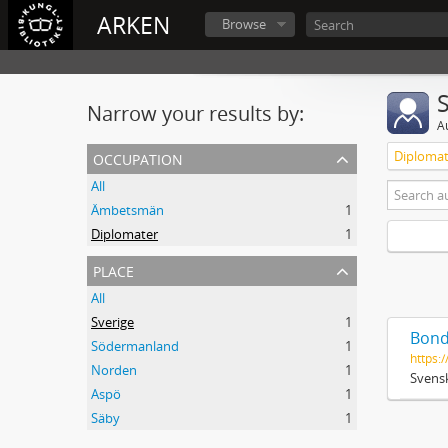
ARKEN
Browse
Narrow your results by:
A
occupation
Diplomat
All
Ämbetsmän
1
Diplomater
1
place
All
Sverige
1
Bond
Södermanland
1
https:/
Norden
1
Svensk
Aspö
1
Säby
1