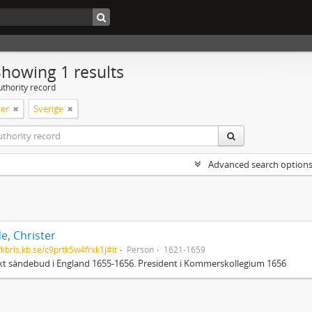
Showing 1 results
uthority record
er
Sverige
Advanced search option
e, Christer
/libris.kb.se/c9prtk5w4frxk1j#it
Person
1621-1659
t sändebud i England 1655-1656. President i Kommerskollegium 1656