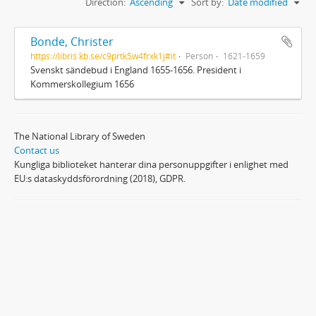
Direction:
Ascending
Sort by:
Date modified
Bonde, Christer
https://libris.kb.se/c9prtk5w4frxk1j#it
Person
1621-1659
Svenskt sändebud i England 1655-1656. President i
Kommerskollegium 1656
The National Library of Sweden
Contact us
Kungliga biblioteket hanterar dina personuppgifter i enlighet med
EU:s dataskyddsförordning (2018), GDPR.