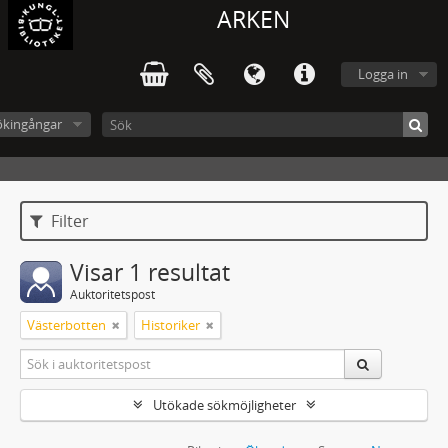
ARKEN
Logga in
ökingångar
Filter
Visar 1 resultat
Auktoritetspost
Västerbotten
Historiker
Utökade sökmöjligheter