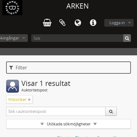
ARKEN
Logga in
ökingångar
Filter
Visar 1 resultat
Auktoritetspost
Historiker
Utökade sökmöjligheter