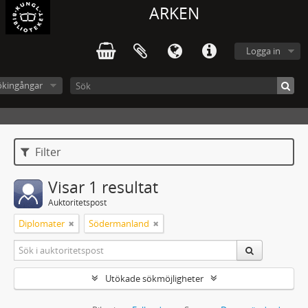
ARKEN
Logga in
ökingångar
Filter
Visar 1 resultat
Auktoritetspost
Diplomater
Södermanland
Utökade sökmöjligheter