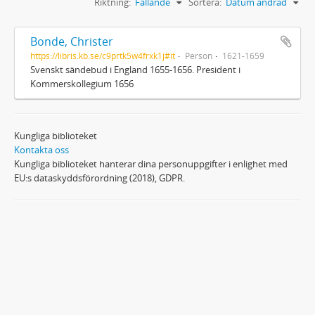
Riktning:
Fallande
Sortera:
Datum ändrad
Bonde, Christer
https://libris.kb.se/c9prtk5w4frxk1j#it
Person
1621-1659
Svenskt sändebud i England 1655-1656. President i
Kommerskollegium 1656
Kungliga biblioteket
Kontakta oss
Kungliga biblioteket hanterar dina personuppgifter i enlighet med
EU:s dataskyddsförordning (2018), GDPR.