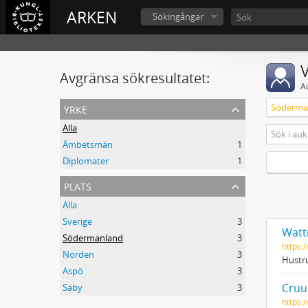
ARKEN
Sökingångar
V
Avgränsa sökresultatet:
A
yrke
Söderma
Alla
Ämbetsmän
1
Diplomater
1
plats
Alla
Sverige
3
Wattr
Södermanland
3
https:
Norden
3
Hustru
Aspö
3
Cruus
Säby
3
https: