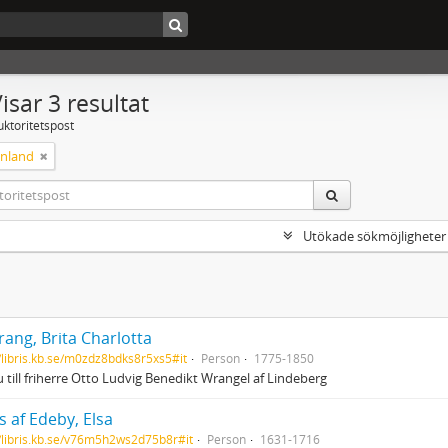
isar 3 resultat
uktoritetspost
nland
Utökade sökmöjligheter
ang, Brita Charlotta
//libris.kb.se/m0zdz8bdks8r5xs5#it
Person
1775-1850
 till friherre Otto Ludvig Benedikt Wrangel af Lindeberg
 af Edeby, Elsa
//libris.kb.se/v76m5h2ws2d75b8r#it
Person
1631-1716