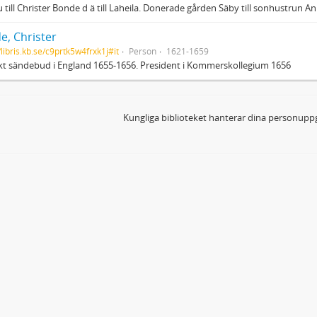
 till Christer Bonde d ä till Laheila. Donerade gården Säby till sonhustrun 
e, Christer
/libris.kb.se/c9prtk5w4frxk1j#it
Person
1621-1659
t sändebud i England 1655-1656. President i Kommerskollegium 1656
Kungliga biblioteket hanterar dina personuppg