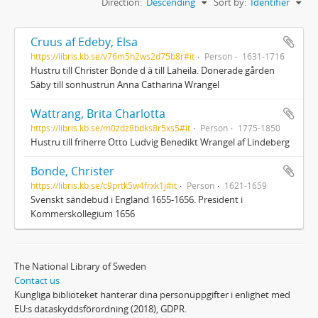
Direction:
Descending
Sort by:
Identifier
Cruus af Edeby, Elsa
https://libris.kb.se/v76m5h2ws2d75b8r#it
Person
1631-1716
Hustru till Christer Bonde d ä till Laheila. Donerade gården
Säby till sonhustrun Anna Catharina Wrangel
Wattrang, Brita Charlotta
https://libris.kb.se/m0zdz8bdks8r5xs5#it
Person
1775-1850
Hustru till friherre Otto Ludvig Benedikt Wrangel af Lindeberg
Bonde, Christer
https://libris.kb.se/c9prtk5w4frxk1j#it
Person
1621-1659
Svenskt sändebud i England 1655-1656. President i
Kommerskollegium 1656
The National Library of Sweden
Contact us
Kungliga biblioteket hanterar dina personuppgifter i enlighet med
EU:s dataskyddsförordning (2018), GDPR.