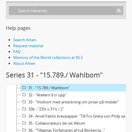
19 - "Dramatiska sagor"
20 - "Laga försvar"
21 - "Anna B"
22 - [Struket:]"Luderbruden"
Help pages
23 - "Äpple:/ Malus=lat/ Melon=grek/ Ringo=Jap./ Jabtko=Pol"
24 - "Schering"
Search Arken
25 - "1849/ 1857/ 1867/ 1877/ 1893/ 1904"
Request material
FAQ
26 - Rutmönster i rödkrita med bokstavsbeteckningar i bläck
Memory of the World collections at NLS
27 - "Femte Akten"
About Arken
28 - "Autocomedi"
Series 31 - "15.789./ Wahlbom"
29 - "B"
30 - Lugné Poes adress
31 - "15.789./ Wahlbom"
32 - "Ateliern 6 tr upp"
33 - "Visitkort med anteckning om priser på möbler"
33b - "23½ x 31½ / 2"
34 - Arvid Falcks brevpapper: "Till Fru Greta von Philp sändes:..."
35 - Collaborateurs de cet Album
36 - "Tillegnas Författaren af två Böckerna..."