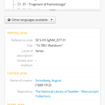
37 - "Fragment af framtidssaga"
38 - "Hymn"
39 - Lapp med tågtider
Other languages available
40 - Flicka med korg och tomtar
41 - Tryckt meddelande om Marie Uhls död
42 - Schwedische Dramatiker seit Strindberg/ ausgewält und übersetzt von Emil Schering
Identity area
43-44 - Wilhelm Carlheim-Gyllenskölds [och Richard Bergs] förslag till uppställning av Strindbergs skrivrum och bibliotek i Nordiska Museet
Reference code
SE S-HS SgNM_D77:31
Title
"15.789./ Wahlbom"
Level of
Series
description
Extent and
-
medium
Context area
Name of creator
Strindberg, August
(1849-1912)
Repository
The National Library of Sweden - Manuscripts
Collections
Notes area