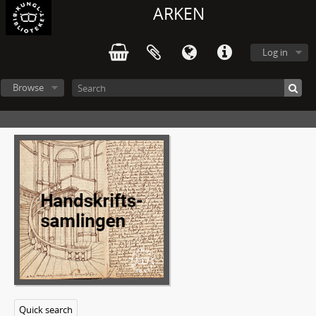
SgNM_D77 - August Strindberg: Strödda fragment
ARKEN
1 - Förspel till Drömspelet
2 - Prolog till Schillers Räuber på Svenska Teatern den 10 november
Log in
3 - "När hon fick blommor på teatern..."
4 - "Skansmästarn var död vorden..."
5 - "Johannes. - Frid? Nej! Frestelserna större..."
Browse
6 - "Männen hålla ut i äktenskapet..."
7 - "Riket... Länet=... Kommunen=...Häradet="
8 - "Slafven = [Frumeri]"
9 - "Två Par"
10 - "Strindberg.// Lindberg./ Hillberg./ Hansson.//Fru Bosse./[Fru] Hansson./ [Fru] Lindberg.// Kammare./ Bondstuga./ Slottssal./ Kyrka./ Skog./ Haf."
11 - "Skrivet på tidningshörn: "Begrepp: Ungdom/ Qvinnan// Konsten att skrifva vers..."
12 - "Lavendel-grått=/ Granat-rödt=/ Tegelrödt=..."
13 - "Kama Loka// Renskrifning Märta Ragnhild/ Rakknifven"
14 - "Lumulae Hippocratis: / De tre meniskorna äro lika med triangeln"
15 - "L'Hyperchimie.// Rosa mystica./ Planeternas tal..."
16 - "Matematik"
17 - "Goethe: Faust, 2a D., Goetz, Tasso./ Schiller: Maria Stuart, Don Carlos, ..."
18 - "Herr: Palme./ Skångberg.// Fru Dorsch./ Augusta Lindberg..."
Quick search