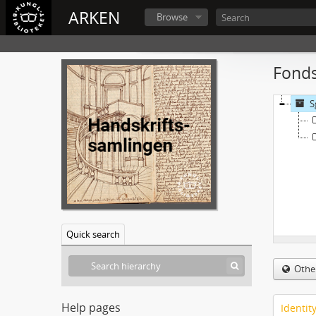
ARKEN
Browse
Fonds
S
Quick search
Othe
Help pages
Identit