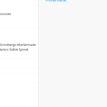
Printed matter
hovsrätt
: Strindbergs efterlämnade
Barbro Ståhle Sjönell.