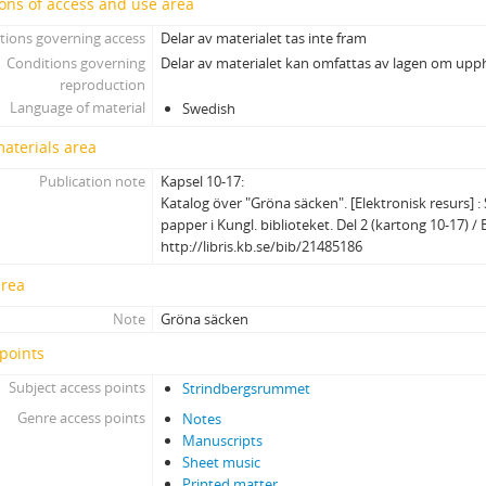
ons of access and use area
tions governing access
Delar av materialet tas inte fram
Conditions governing
Delar av materialet kan omfattas av lagen om upp
reproduction
Language of material
Swedish
materials area
Publication note
Kapsel 10-17:
Katalog över "Gröna säcken". [Elektronisk resurs] 
papper i Kungl. biblioteket. Del 2 (kartong 10-17) / 
http://libris.kb.se/bib/21485186
area
Note
Gröna säcken
points
Subject access points
Strindbergsrummet
Genre access points
Notes
Manuscripts
Sheet music
Printed matter