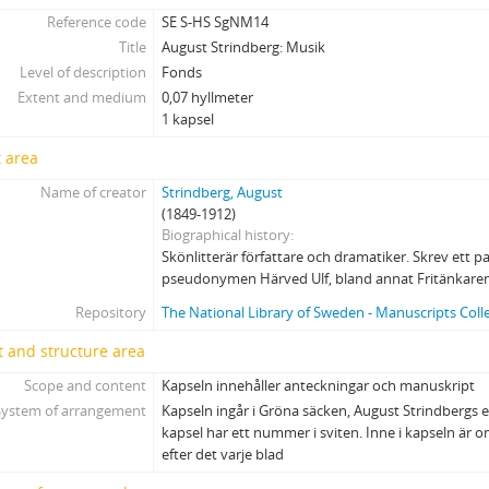
Reference code
SE S-HS SgNM14
Title
August Strindberg: Musik
Level of description
Fonds
Extent and medium
0,07 hyllmeter
1 kapsel
 area
Name of creator
Strindberg, August
(1849-1912)
Biographical history
Skönlitterär författare och dramatiker. Skrev ett p
pseudonymen Härved Ulf, bland annat Fritänkaren
Repository
The National Library of Sweden - Manuscripts Coll
 and structure area
Scope and content
Kapseln innehåller anteckningar och manuskript
System of arrangement
Kapseln ingår i Gröna säcken, August Strindbergs 
kapsel har ett nummer i sviten. Inne i kapseln är
efter det varje blad