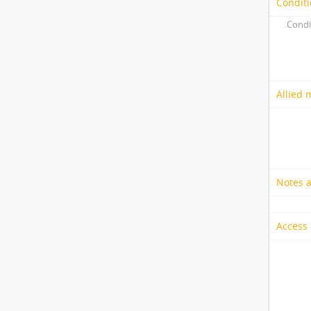
Conditi
Condi
Allied 
Notes 
Access 