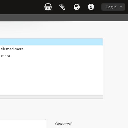
Log in
musik med mera
d mera
Clipboard