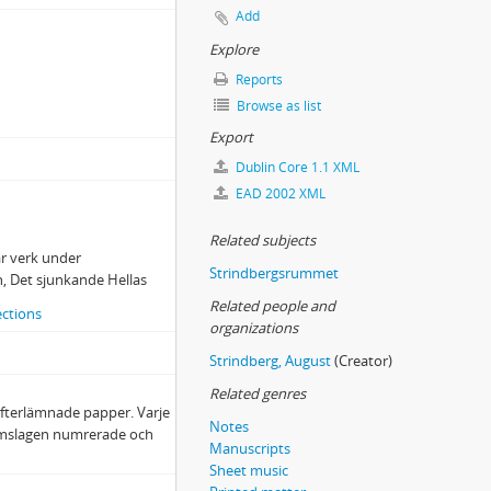
Add
Explore
Reports
Browse as list
Export
Dublin Core 1.1 XML
EAD 2002 XML
Related subjects
ar verk under
Strindbergsrummet
, Det sjunkande Hellas
Related people and
ections
organizations
Strindberg, August
(Creator)
Related genres
efterlämnade papper. Varje
Notes
 omslagen numrerade och
Manuscripts
Sheet music