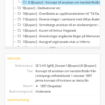
8:3[kopior] - Koncept till ansökan om handskriftslån från Linköpings stiftsbibliotek 1 oktober 1897 jämte koncept till kvittens av detta lån
9[kopior] - Dedikationer etc.
10[kopior] - Överlåtelse av uppföranderätten till "Till Damaskus" åt Svenska Teatern i Helsingfors
11[kopior] - Diverse inlagor i samband med Giftas-åtalet
12[kopior] - Strindbergs ansökan till en skollärartjänst i Sunne
13[kopior] - Kuvert till Arthur Högstedt
14[kopior] - Anteckningar angående färger på Memorandum till medlemmarne af Intima Teatern
15[kopior] - Autograf utgöranade citat ur Inferno
16[kopior] - Anteckning rörande Klubben
Identitet
Referenskod
SE S-HS SgKB_Dossier1:8[kopior]:8:3[kopior]
Titel
Koncept till ansökan om handskriftslån från
Linköpings stiftsbibliotek 1 oktober 1897
jämte koncept till kvittens av detta lån
Datum
1897 (Skapelse)
Beskrivningsnivå
Underserie
Sammanhang