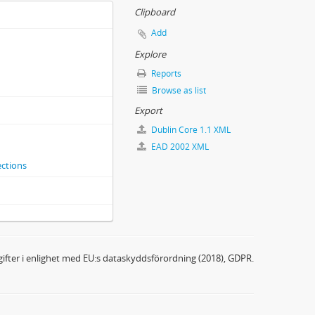
m. ur Flodmarks kvarlåtenskap.
Clipboard
Add
Explore
-VI.
Reports
Browse as list
, gift Brolin (1770-1847).
de af J. Flodmark.
Export
a theatren första gången den 10 november 1791. Af Elis Schröderheim.
Dublin Core 1.1 XML
à quatre ou La double Metamorphose. Uppförd första gången uppå nya Svenska theatren i Stockholm Maji 1787. Originalet... finnes i K. Teaterns bibliotek.
EAD 2002 XML
ections
(1786-1859) uppgivet av hans änka Anna Christina, född Flodmark.
ifter i enlighet med EU:s dataskyddsförordning (2018), GDPR.