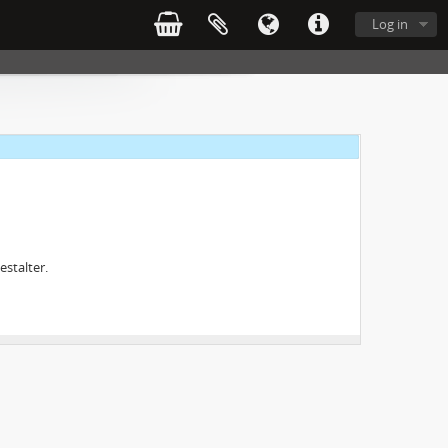
plaga, med tillagda noter och anteckningar av Flodmarks hand.
Log in
estalter.
Stockholms Stad, från Gunnar Bolin, Nils Östman och Ivar Simonsson".