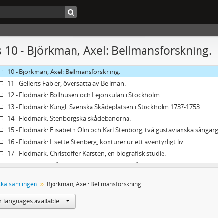
1-4 - Bellman: Fredmans Epistlar och sånger jämte övriga dikter i Carléns up
5 - Musiken till Bellmans skrifter.
6 - Skrifter av Bellman. Ny samling. Utgiven av Chr. Eichhorn. Del 1-2.
7 - Flodmark: Bellmansmelodiernas ursprung.
s 10 - Björkman, Axel: Bellmansforskning.
8 - Flodmark: Bellmansfigurerna.
9 - Bellmans poetiska arbeten till år 1772. Utgiven av Klemming.
10 - Björkman, Axel: Bellmansforskning.
11 - Gellerts Fabler, översatta av Bellman.
12 - Flodmark: Bollhusen och Lejonkulan i Stockholm.
13 - Flodmark: Kungl. Svenska Skådeplatsen i Stockholm 1737-1753.
14 - Flodmark: Stenborgska skådebanorna.
15 - Flodmark: Elisabeth Olin och Karl Stenborg, två gustavianska sångarg
16 - Flodmark: Lisette Stenberg, konturer ur ett äventyrligt liv.
17 - Flodmark: Christoffer Karsten, en biografisk studie.
18 - Flodmark: Från skolan och gatan. Sjuttioåriga Stockholmsminnen.
19 - Flodmark: Från skolan och gatan. Sjuttioåriga Stockholmsminnen.
ska samlingen
Björkman, Axel: Bellmansforskning.
20 - Flodmark: Genom minnets glasögon.
21 - Flodmark: Sextioåriga bokhandelsminnen.
r languages available
22 - "Hyllningsskrift till Johan Flodmark vid fyllda åttio år, av vilka femtio ägnats 