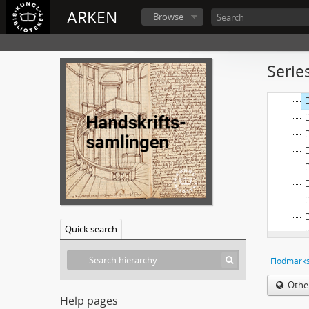
ARKEN
Browse
Serie
Quick search
Flodmark
Othe
Help pages