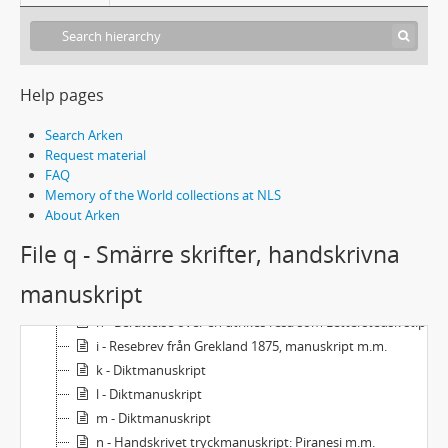
Help pages
L8 - Nils Fredrik Sander, efterlämnade papper
Search Arken
a - Biographica
Request material
FAQ
b - Släktpapper
Memory of the World collections at NLS
c - Almanackor m.m.
About Arken
d - Resedagbok, 25 april - 16 juli 1864
File q - Smärre skrifter, handskrivna
e - Annotationsbok, med diverse anteckningar
f - Anteckningar
manuskript
g - Utkast till skrivelser och protokoll m.m.
h - Berättelse över en utrikes resa som Letterstedsk stipendiat 1864-1865
i - Resebrev från Grekland 1875, manuskript m.m.
k - Diktmanuskript
l - Diktmanuskript
m - Diktmanuskript
n - Handskrivet tryckmanuskript: Piranesi m.m.