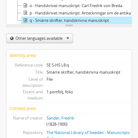
o - Handskrivet manuskript: Carl Fredrik von Breda
p - Handskrivet manuskript: Anteckningar om de antika vaserna i Nationalmuseum
q - Smärre skrifter, handskrivna manuskript
Other languages available
Identity area
Reference code
SE S-HS L8:q
Title
Smärre skrifter, handskrivna manuskript
Level of
File
description
Extent and
1 portfölj, folio
medium
Context area
Name of creator
Sander, Fredrik
(1828-1900)
Repository
The National Library of Sweden - Manuscripts