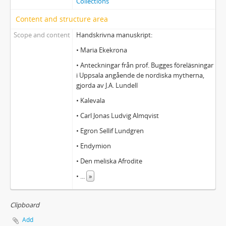
Collections
Content and structure area
Scope and content
Handskrivna manuskript:
• Maria Ekekrona
• Anteckningar från prof. Bugges föreläsningar
i Uppsala angående de nordiska mytherna,
gjorda av J.A. Lundell
• Kalevala
• Carl Jonas Ludvig Almqvist
• Egron Sellif Lundgren
• Endymion
• Den meliska Afrodite
•
...
»
Clipboard
Add