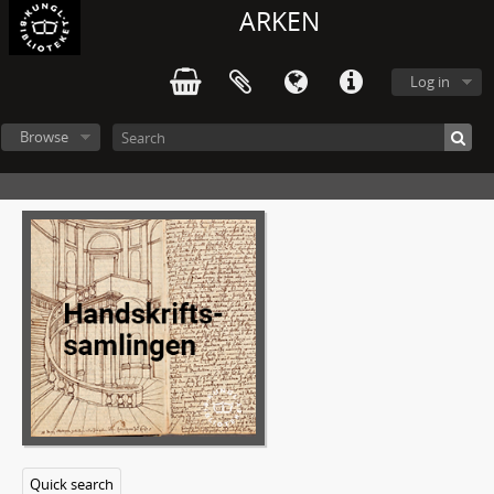
ARKEN
Log in
Browse
L213 - Gustaf Rune Eriks efterlämnade papper
1 - Brev till Gustaf Rune Eriks.
2 - Brev från Gustaf Rune Eriks.
3 - Anteckningsböcker.
4 - Manuskript: Det blir bättre i vår.
Quick search
5 - Manuskript: Novellsamlingar