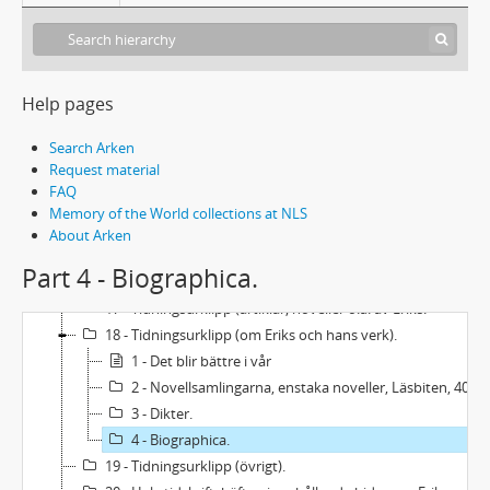
Manuskript: Enstaka noveller.
Manuskript: Dikter.
Manuskript: Artiklar och recensioner.
9 - Manuskript: Den blå rosen (sagospel).
Help pages
10 - Manuskript: Kåserier
Search Arken
11 - Manuskript: Kortfilmstext (Ungdom på söder).
Request material
12 - Manuskript: Översättningar.
FAQ
13 - Manuskript av andra.
Memory of the World collections at NLS
14 - Biographica.
About Arken
15 - Ekonomiska handlingar.
Part 4 - Biographica.
16 - Boksamlingen (köp och försäljningar 1971-1994).
17 - Tidningsurklipp (artiklar, noveller o.a. av Eriks.
18 - Tidningsurklipp (om Eriks och hans verk).
1 - Det blir bättre i vår
2 - Novellsamlingarna, enstaka noveller, Läsbiten, 40-tal m.m.
3 - Dikter.
4 - Biographica.
19 - Tidningsurklipp (övrigt).