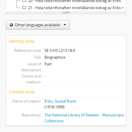
20 - Hela tidskriftshäften innehållande bidrag av Eriks.
21 - Hela tidskriftshäften innehållande bidrag av Eriks + 1 pärm med inklistrade klipp 1941-1943.
Other languages available
Identity area
Reference code
SE S-HS L213:18:4
Title
Biographica.
Level of
Part
description
Extent and
-
medium
Context area
Name of creator
Eriks, Gustaf Rune
(1918-1999)
Repository
The National Library of Sweden - Manuscripts
Collections