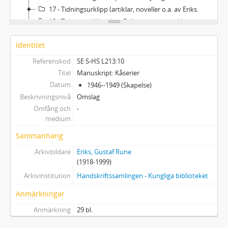
17 - Tidningsurklipp (artiklar, noveller o.a. av Eriks.
18 - Tidningsurklipp (om Eriks och hans verk).
19 - Tidningsurklipp (övrigt).
Identitet
20 - Hela tidskriftshäften innehållande bidrag av Eriks.
21 - Hela tidskriftshäften innehållande bidrag av Eriks + 1 pärm med inklistrade klipp 1941-1943.
Referenskod
SE S-HS L213:10
Titel
Manuskript: Kåserier
Datum
1946--1949 (Skapelse)
Beskrivningsnivå
Omslag
Omfång och
-
medium
Sammanhang
Arkivbildare
Eriks, Gustaf Rune
(1918-1999)
Arkivinstitution
Handskriftssamlingen - Kungliga biblioteket
Anmärkningar
Anmärkning
29 bl.