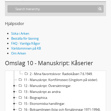
L213 - Gustaf Rune Eriks efterlämnade papper
1 - Brev till Gustaf Rune Eriks.
2 - Brev från Gustaf Rune Eriks.
3 - Anteckningsböcker.
Hjälpsidor
4 - Manuskript: Det blir bättre i vår.
5 - Manuskript: Novellsamlingar
Söka i Arken
Manuskript: Enstaka noveller.
Beställa för läsning
FAQ - Vanliga frågor
Manuskript: Dikter.
Världsminnen på KB
Manuskript: Artiklar och recensioner.
Om Arken
9 - Manuskript: Den blå rosen (sagospel).
Omslag 10 - Manuskript: Kåserier
10 - Manuskript: Kåserier
1 - Om jazz. Kåseri i Clarté 4.12.1946.
2 - Mina favoritskivor. Radiokåseri 7.6.1949.
11 - Manuskript: Kortfilmstext (Ungdom på söder).
12 - Manuskript: Översättningar.
13 - Manuskript av andra.
14 - Biographica.
15 - Ekonomiska handlingar.
16 - Boksamlingen (köp och försäljningar 1971-1994).