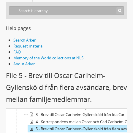
Help pages
Search Arken
Request material
FAQ
Memory of the World collections at NLS
About Arken
File 5 - Brev till Oscar Carlheim-
Gyllensköld från flera avsändare, brev
Acc2016/3 - Oscar och Ida Carlheim-Gyllenskölds arkiv
1 - Oscar Carlheim-Gyllenskölds handlingar
mellan familjemedlemmar.
1 - Brev till Oscar Carlheim-Gyllensköld från Ida Carlheim-Gyllensköld
2 - Brev till Oscar Carlheim-Gyllensköld från Ida Carlheim-Gyllensköld
3 - Brev till Oscar Carlheim-Gyllensköld från Ida Carlheim-Gyllensköld
4 - Korrespondens mellan Oscar och Carl Carlheim-Gyllensköld
5 - Brev till Oscar Carlheim-Gyllensköld från flera avsändare, brev mellan familjemedlemmar.