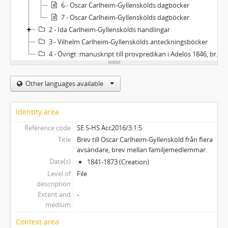
6 - Oscar Carlheim-Gyllenskölds dagböcker
7 - Oscar Carlheim-Gyllenskölds dagböcker
2 - Ida Carlheim-Gyllenskölds handlingar
3 - Vilhelm Carlheim-Gyllenskölds anteckningsböcker
4 - Övrigt :manuskript till provpredikan i Adelös 1846, brevavskrifter 1836, anteckningar, kvitton och räkenskaper.
Other languages available
Identity area
Reference code
SE S-HS Acc2016/3:1:5
Title
Brev till Oscar Carlheim-Gyllensköld från flera
avsändare, brev mellan familjemedlemmar.
Date(s)
1841-1873 (Creation)
Level of
File
description
Extent and
-
medium
Context area